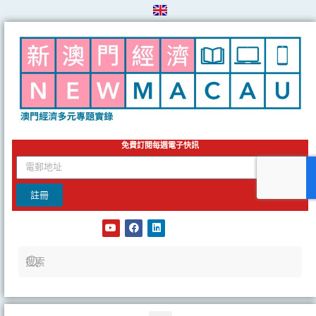
Skip
to
content
免費訂閱每週電子快訊
email
註冊
Y
F
L
o
a
i
u
c
n
t
e
k
u
b
e
b
o
d
e
o
i
k
n