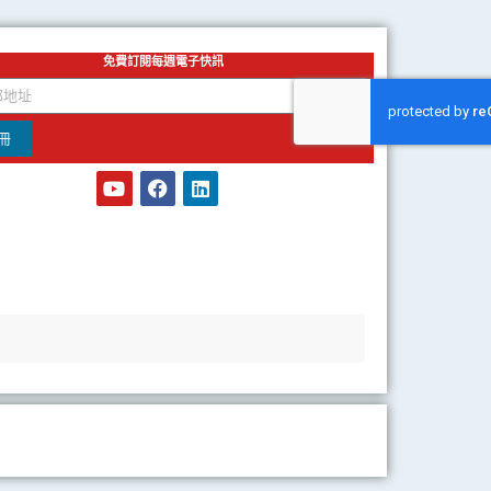
免費訂閱每週電子快訊
冊
Y
F
L
o
a
i
u
c
n
t
e
k
u
b
e
b
o
d
e
o
i
k
n