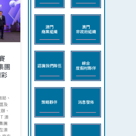
賽
集團
精彩
育局、
盟及
主辦、
T 澳
樂集團
日在澳