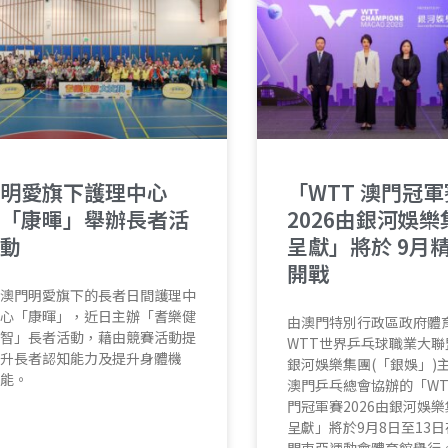
明愛旗下護理中心
「WTT 澳門冠軍
「康暉」舉辦長者活
2026由銀河娛樂
動
呈獻」將於 9月
開戰
澳門明愛旗下的長者日間護理中
心「康暉」，近日主辦「耆樂健
由澳門特別行政區政府體
智」長者活動，藉由競賽活動提
WTT世界乒乓球職業大聯
升長者認知能力及提升身體機
銀河娛樂集團(「銀娛」)
能。
澳門乒乓總會協辦的「WT
門冠軍賽2026由銀河娛
呈獻」將於9月8日至13