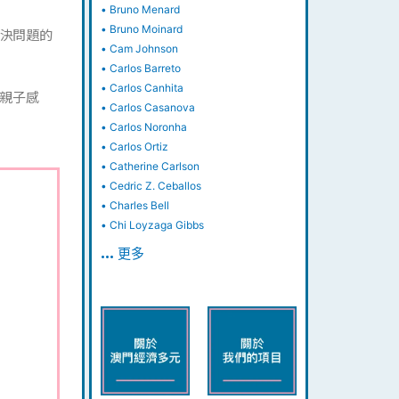
•
Bruno Menard
•
Bruno Moinard
決問題的
•
Cam Johnson
•
Carlos Barreto
•
Carlos Canhita
親子感
•
Carlos Casanova
•
Carlos Noronha
•
Carlos Ortiz
•
Catherine Carlson
•
Cedric Z. Ceballos
•
Charles Bell
•
Chi Loyzaga Gibbs
… 更多