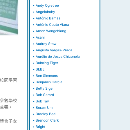
•
Andy Ogletree
•
Angelababy
•
António Barrias
•
António Couto Viana
•
Arnon Wongchiang
•
Asahi
•
Audrey Stow
•
Augusta Vargas-Prada
•
Aurélio de Jesus Chiconela
•
Balming Tiger
•
BEBE
•
Ben Simmons
校園學習
•
Benjamin Garcia
•
Betty Sigei
•
Bob Gerard
參觀學校
•
Bob Tay
意義。
•
Boram Um
•
Bradley Beal
體會子女
•
Brendon Clark
•
Bright