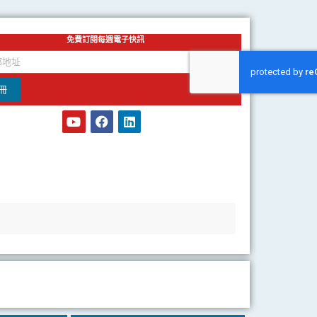
免費訂閱每週電子快訊
冊
Y
F
L
o
a
i
u
c
n
t
e
k
u
b
e
b
o
d
e
o
i
k
n