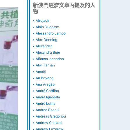
新澳門經濟文章內提及的人
物
•
Afrojack
•
Alain Ducasse
•
Alessandro Lampo
•
Alex Denning
•
Alexander
•
Alexandra Bøje
•
Alfonso Iaccarino
•
Alwi Farhan
•
Amotti
•
An Boyang
•
Ana Aragão
•
André Carrilho
•
Andre Iguodala
•
André Letria
•
Andrea Bocelli
•
Andreas Gregoriou
•
Andrew Caillard
•
Andrew Lazarow