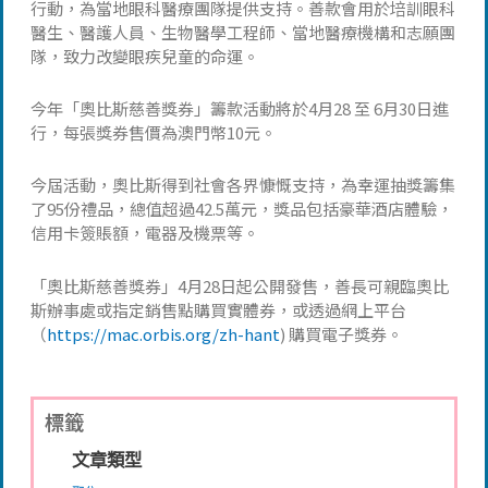
行動，為當地眼科醫療團隊提供支持。善款會用於培訓眼科
醫生、醫護人員、生物醫學工程師、當地醫療機構和志願團
隊，致力改變眼疾兒童的命運。
今年「奧比斯慈善獎券」籌款活動將於4月28 至 6月30日進
行，每張獎券售價為澳門幣10元。
今屆活動，奧比斯得到社會各界慷慨支持，為幸運抽獎籌集
了95份禮品，總值超過42.5萬元，獎品包括豪華酒店體驗，
信用卡簽賬額，電器及機票等。
「奧比斯慈善獎券」4月28日起公開發售，善長可親臨奧比
斯辦事處或指定銷售點購買實體券，或透過網上平台
（
https://mac.orbis.org/zh-hant
) 購買電子獎券。
標籤
文章類型