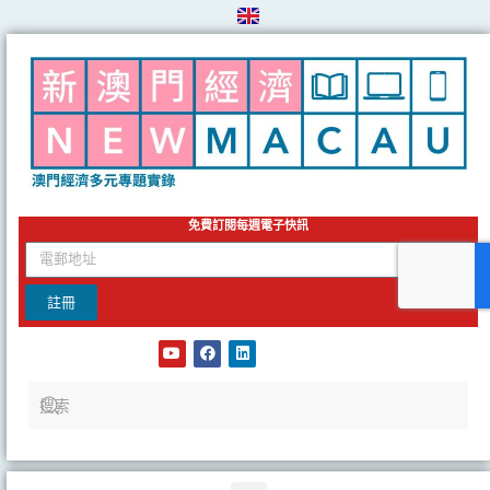
Skip
to
content
免費訂閱每週電子快訊
email
註冊
Y
F
L
o
a
i
u
c
n
t
e
k
u
b
e
b
o
d
e
o
i
k
n