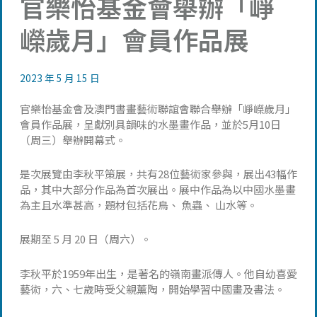
官樂怡基金會舉辦「崢
嶸歲月」會員作品展
2023 年 5 月 15 日
官樂怡基金會及澳門書畫藝術聯誼會聯合舉辦「崢嶸歲月」
會員作品展，呈獻別具韻味的水墨畫作品，並於5月10日
（周三）舉辦開幕式。
是次展覽由李秋平策展，共有28位藝術家參與，展出43幅作
品，其中大部分作品為首次展出。展中作品為以中國水墨畫
為主且水準甚高，題材包括花鳥、 魚蟲、 山水等。
展期至 5 月 20 日（周六）。
李秋平於1959年出生，是著名的嶺南畫派傳人。他自幼喜愛
藝術，六、七歲時受父親薰陶，開始學習中國畫及書法。