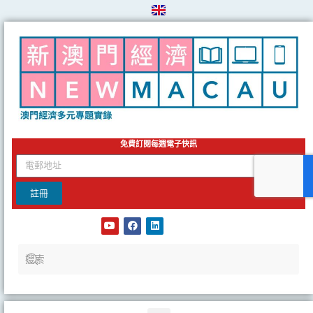
Skip
to
content
免費訂閱每週電子快訊
email
註冊
Y
F
L
o
a
i
u
c
n
t
e
k
u
b
e
b
o
d
e
o
i
k
n