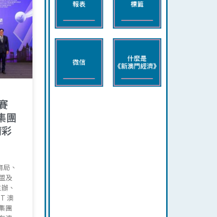
賽
集團
精彩
育局、
盟及
主辦、
T 澳
樂集團