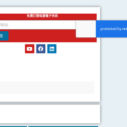
免費訂閱每週電子快訊
冊
Y
F
L
o
a
i
u
c
n
t
e
k
u
b
e
b
o
d
e
o
i
k
n