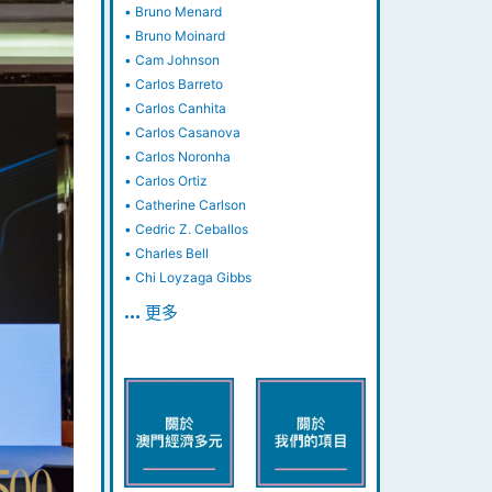
•
Bruno Menard
•
Bruno Moinard
•
Cam Johnson
•
Carlos Barreto
•
Carlos Canhita
•
Carlos Casanova
•
Carlos Noronha
•
Carlos Ortiz
•
Catherine Carlson
•
Cedric Z. Ceballos
•
Charles Bell
•
Chi Loyzaga Gibbs
… 更多