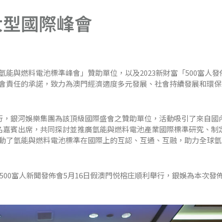
大型國際峰會
能與燃料電池標準峰會」贊助單位，以及2023新財富「500富人發
會責任的承諾，致力為澳門經濟適度多元發展、社會持續發展和環保
舉行，銀河娛樂集團為該頂級國際盛會之贊助單位，活動吸引了來自國
多名嘉賓出席，共同探討並推廣氫能與燃料電池產業國際標準研究、制
動了氫能與燃料電池標準在國際上的互認、互通、互融，助力全球氫
富500富人新聞發佈會5月16日假澳門悦榕庄順利舉行，銀娛為本次發