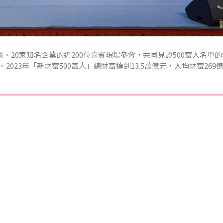
司、20家知名企業的近200位嘉賓現場參會，共同見證500富人名單
023年「新財富500富人」總財富達到13.5萬億元，人均財富269