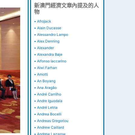
新澳門經濟文章內提及的人
物
•
Afrojack
•
Alain Ducasse
•
Alessandro Lampo
•
Alex Denning
•
Alexander
•
Alexandra Bøje
•
Alfonso Iaccarino
•
Alwi Farhan
•
Amotti
•
An Boyang
•
Ana Aragão
•
André Carrilho
•
Andre Iguodala
•
André Letria
•
Andrea Bocelli
•
Andreas Gregoriou
•
Andrew Caillard
•
Andrew Lazarow