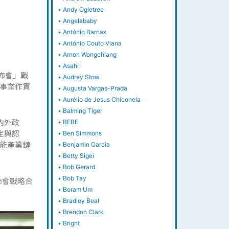
•
Andy Ogletree
•
Angelababy
•
António Barrias
•
António Couto Viana
•
Arnon Wongchiang
•
Asahi
佈會」戰
•
Audrey Stow
事業作貢
•
Augusta Vargas-Prada
•
Aurélio de Jesus Chiconela
•
Balming Tiger
內外政
•
BEBE
定與認
•
Ben Simmons
能產業鏈
•
Benjamin Garcia
•
Betty Sigei
•
Bob Gerard
•
Bob Tay
佈會戰略合
•
Boram Um
•
Bradley Beal
•
Brendon Clark
•
Bright