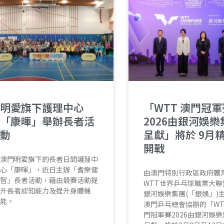
明愛旗下護理中心
「WTT 澳門冠軍
「康暉」舉辦長者活
2026由銀河娛樂
動
呈獻」將於 9月
開戰
澳門明愛旗下的長者日間護理中
心「康暉」，近日主辦「耆樂健
由澳門特別行政區政府體
智」長者活動，藉由競賽活動提
WTT世界乒乓球職業大聯
升長者認知能力及提升身體機
銀河娛樂集團(「銀娛」)
能。
澳門乒乓總會協辦的「WT
門冠軍賽2026由銀河娛