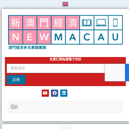
Skip
to
content
免費訂閱每週電子快訊
email
註冊
Y
F
L
o
a
i
u
c
n
t
e
k
u
b
e
b
o
d
e
o
i
k
n