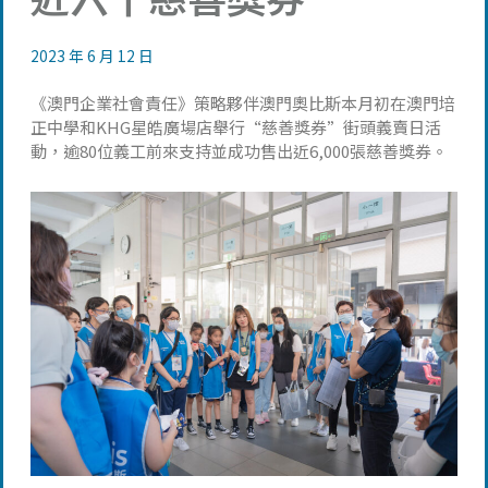
2023 年 6 月 12 日
《澳門企業社會責任》策略夥伴澳門奧比斯本月初在澳門培
正中學和KHG星皓廣場店舉行“慈善獎券”街頭義賣日活
動，逾80位義工前來支持並成功售出近6,000張慈善獎券。