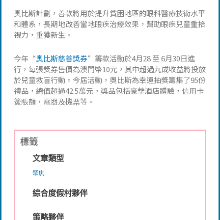
奧比斯計劃，善款將用於提升貧困地區的眼科醫療技術水平
和體系，長期地改善當地眼疾治療效果，幫助眼疾兒童重拾
視力，重獲新生。
今年“
奧比斯慈善獎券
”籌款活動於4月28 至 6月30日進
行，每張獎券售價為澳門幣10元，其中超過九成收益將投放
於兒童救盲行動。今屆活動，奧比斯為幸運抽獎籌集了95份
禮品，總值超過42.5萬元，獎品包括豪華酒店體驗，信用卡
簽賬額，電器及機票等。
標籤
文章類型
聚焦
綜合度假村夥伴
策略夥伴