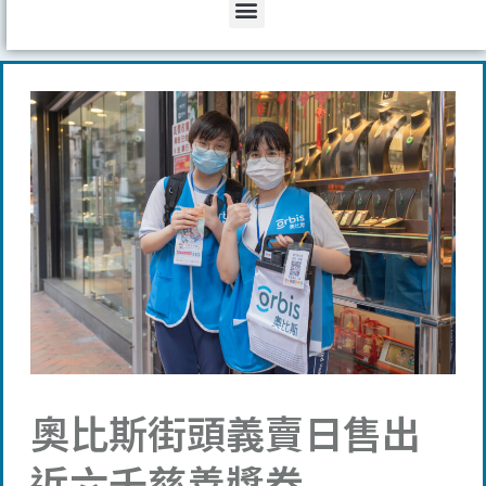
Menu
奧比斯街頭義賣日售出
近六千慈善獎券