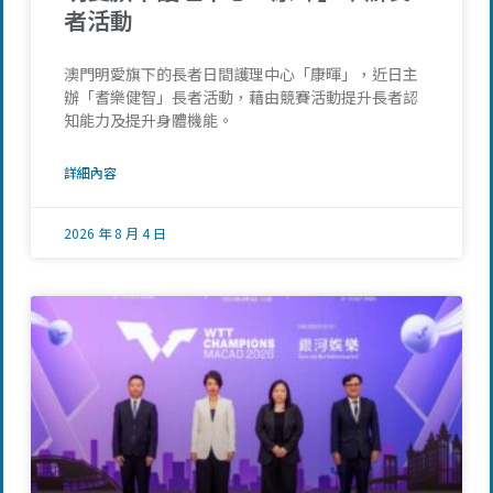
者活動
澳門明愛旗下的長者日間護理中心「康暉」，近日主
辦「耆樂健智」長者活動，藉由競賽活動提升長者認
知能力及提升身體機能。
詳細內容
2026 年 8 月 4 日