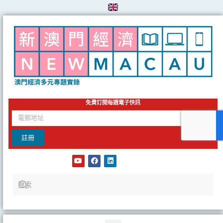
Skip
to
content
免費訂閱每週電子快訊
email
註冊
Y
F
L
o
a
i
u
c
n
t
e
k
u
b
e
b
o
d
e
o
i
k
n