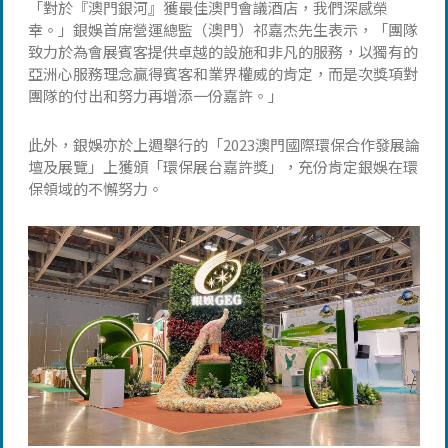
「對於『澳門銀河』獲最佳澳門會議酒店，我們深感榮
幸。」銀娛首席營運總監（澳門）祁嘉杰先生表示，「團隊
致力於為會展賓客提供卓越的設施和非凡的服務，以獨有的
亞洲心服務理念贏得賓客和業界權威的肯定，而是次獎項對
團隊的付出和努力再增添一份嘉許。」
此外，銀娛亦於上週舉行的「2023澳門國際環保合作發展論
壇及展覽」上獲頒「環保展台嘉許獎」，充份肯定銀娛在環
保領域的不懈努力。