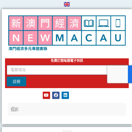
Skip
to
content
免費訂閱每週電子快訊
email
註冊
Y
F
L
o
a
i
u
c
n
t
e
k
u
b
e
b
o
d
e
o
i
k
n