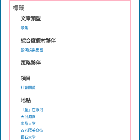
標籤
文章類型
聚焦
綜合度假村夥伴
銀河娛樂集團
策略夥伴
項目
社會關愛
地點
『童』在銀河
天浪淘園
水晶大堂
百老匯美食街
鑽石大堂