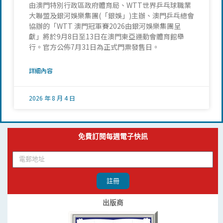
由澳門特別行政區政府體育局、WTT世界乒乓球職業
大聯盟及銀河娛樂集團(「銀娛」)主辦、澳門乒乓總會
協辦的「WTT 澳門冠軍賽2026由銀河娛樂集團呈
獻」將於9月8日至13日在澳門東亞運動會體育館舉
行。官方公佈7月31日為正式門票發售日。
詳細內容
2026 年 8 月 4 日
免費訂閱每週電子快訊
註冊
出版商