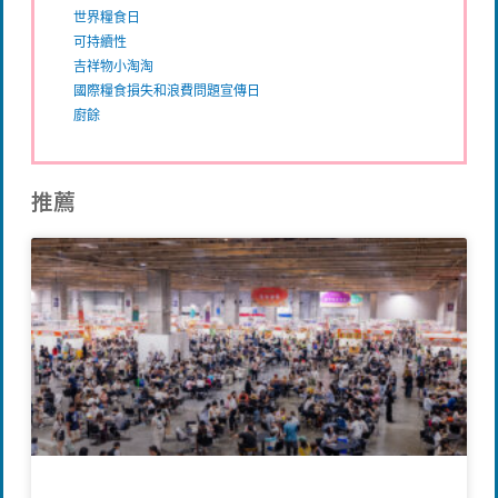
世界糧食日
可持續性
吉祥物小淘淘
國際糧食損失和浪費問題宣傳日
廚餘
推薦