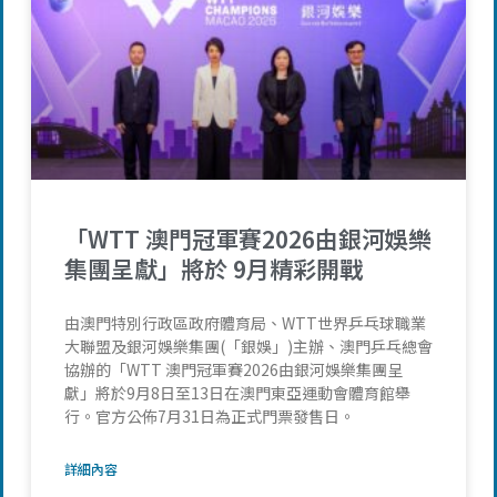
「WTT 澳門冠軍賽2026由銀河娛樂
集團呈獻」將於 9月精彩開戰
由澳門特別行政區政府體育局、WTT世界乒乓球職業
大聯盟及銀河娛樂集團(「銀娛」)主辦、澳門乒乓總會
協辦的「WTT 澳門冠軍賽2026由銀河娛樂集團呈
獻」將於9月8日至13日在澳門東亞運動會體育館舉
行。官方公佈7月31日為正式門票發售日。
詳細內容