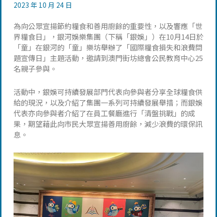
2023 年 10 月 24 日
為向公眾宣揚節約糧食和善用廚餘的重要性，以及響應「世
界糧食日」，銀河娛樂集團（下稱「銀娛」）在10月14日於
「童」在銀河的「童」樂坊舉辦了「國際糧食損失和浪費問
題宣傳日」主題活動，邀請到澳門街坊總會公民教育中心25
名親子參與。
活動中，銀娛可持續發展部門代表向參與者分享全球糧食供
給的現況，以及介紹了集團一系列可持續發展舉措；而銀娛
代表亦向參與者介紹了在員工餐廳進行「清盤挑戰」的成
果，期望藉此向市民大眾宣揚善用廚餘，減少浪費的環保訊
息。