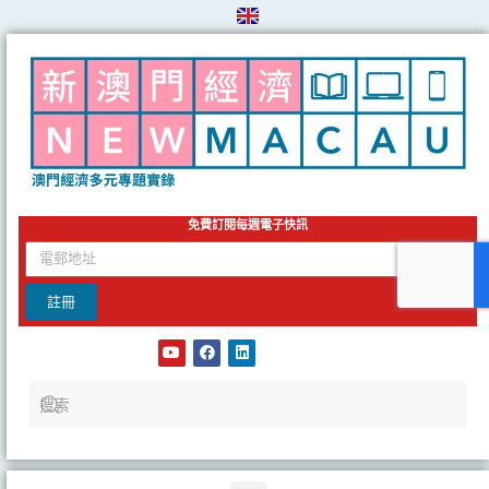
Skip
to
content
免費訂閱每週電子快訊
email
註冊
Y
F
L
o
a
i
u
c
n
t
e
k
u
b
e
b
o
d
e
o
i
k
n