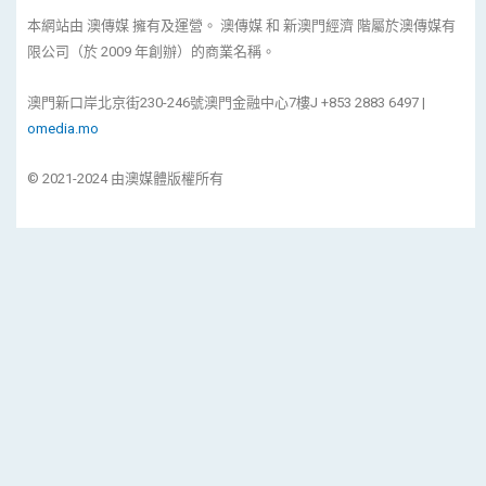
本網站由 澳傳媒 擁有及運營。 澳傳媒 和 新澳門經濟 階屬於澳傳媒有
限公司（於 2009 年創辦）的商業名稱。
澳門新口岸北京街230-246號澳門金融中心7樓J +853 2883 6497 |
omedia.mo
© 2021-2024 由澳媒體版權所有