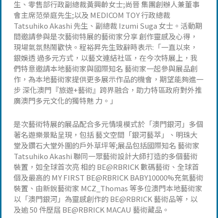
生、零售部行政副總裁黃興齡女士;尚晉 集團創辦人兼董事
會主席范榮庭先生;以及 MEDICOM TOY 行政總裁
Tatsuhiko Akashi 先生、副總裁 Izumi Suga 女士。活動期
間邀請參與是次藝術特展的藝術家分享 創作靈感及心得，
現場氣氛熱鬧歡快。程裕昇先生致辭時表示:「一直以來，
銀娛透 過多元方式，以藝文連結社區，在今次特展上，我
們特意邀請本地藝術家與國際知名 藝術家一起參與展品創
作，為本地藝術家提供更多展示作品的機會，期望能夠進一
步 深化澳門『旅遊+藝術』跨界融合，助力特區政府對外推
廣澳門多元文化的獨特魅 力。」
是次藝術特展的展品配合多元情境模式於「澳門銀河」多個
著名遊樂景點呈現，包括 藝文空間「銀河藝萃」、明珠大
堂及鑽石大堂外圍的戶外草坪等;展品包括國際知名 藝術家
Tatsuhiko Akashi 聯同一眾藝術設計大師打造的多個藝術
裝置，如全球首次亮 相的 BE@RBRICK 數碼藝術、全球首
個及最高的 MY FIRST BE@RBRICK BABY10000%充氣藝術
裝置、由新銳藝術家 MCZ_Thomas 等多位澳門本地藝術家
以「澳門銀河」為靈感創作的 BE@RBRICK 藝術品等，以
及逾 50 件歷屆 BE@RBRICK MACAU 藝術藏品。