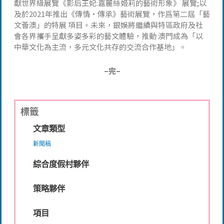
獻世界級展覽《影后王妃:嘉麗絲姬莉的藝術形象》 展覽;以
及於2021年推出《傳情‧傳承》藝術展覽，作爲第二屆「藝
文薈澳」的特展 項目。未來，銀娛將繼續與特區政府及社
會各界攜手呈獻多姿多彩的藝文體驗，推動 澳門成為「以
中華文化為主流，多元文化共存的交流合作基地」。
–完–
標籤
文章類型
新聞稿
綜合度假村夥伴
策略夥伴
項目