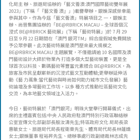
化局主 辦、旅遊局協辦的「藝文薈澳:澳門國際藝術雙年展
2023」(下稱「『藝文薈 澳』」)載譽舉辦，銀娛深感榮幸能
參與其中。作為今屆「藝文薈澳」特展項目之 一，銀娛主
辦、尚晉集團協辦的「BE@RBRICK MACAU – 全球首個沉
浸式 BE@RBRICK 藝術展」(下稱「藝術特展」)於 7 月 29
日至 9 月 22 日期間在「澳門 銀河TM」綜合度假城免費開放
予公眾參觀。此次藝術特展是澳門歷來最大規模之
BE@RBRICK MACAU 主題展覽，不僅邀請逾 10 名國際及澳
門藝術設計大師於物業內 打造多個大型藝術裝置，更是全
球首次以科技、數碼藝術等豐富元素糅合 BE@RBRICK，為
旅客及市民呈獻嶄新的沉浸式藝文互動體驗;更舉辦延伸活
動《藝 力萬象:當代藝術與時尚如何助力城市文化發展》藝
術論壇及多場藝術工作坊，以多 種方式推動社區藝術文化
交流，為本地藝文領域注入活力。
今日，藝術特展於「澳門銀河」明珠大堂舉行開幕儀式，出
席的主禮嘉賓包括:中央 人民政府駐澳門特別行政區聯絡辦
公室宣傳文化部副部長殷汝濤先生;特區政府文化 局局長梁
惠敏女士、旅遊局代局長程衛東先生、體育局代局長林蓮嬌
女士;銀娛董事 程裕昇先生、總辦事處行政副總裁林志成先