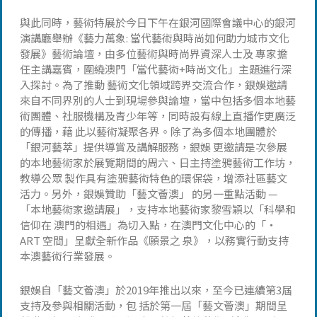
與此同時，藝術特展於今日下午在銀河國際會議中心的銀河
演講廳舉辦《藝力萬象: 當代藝術與時尚如何助力城市文化
發展》藝術論壇，由多位藝術與時尚界資深人士及 專家擔
任主講嘉賓，圍繞澳門「當代藝術+時尚文化」主題進行深
入探討。為了推動 藝術文化領域跨界交流合作，銀娛邀請
來自不同界別的人士到現場參與論壇，當中包括多個本地藝
術團體、社服機構及青少年等，同時設有線上直播作更廣泛
的傳播，藉 此以藝術凝聚各界。除了為多個本地團體於
「銀河藝萃」提供導賞及講解服務，銀娛 更邀請是次參展
的本地藝術家於展覽期間的周六、日主持塗鴉藝術工作坊，
教導公眾 製作具有塗鴉藝術特色的環保袋，增添社區藝文
活力。另外，銀娛贊助「藝文薈澳」 的另一重點活動 —
「本地藝術家邀請展」，支持本地藝術家黎雪穎以「科學和
信仰在 澳門的相遇」為切入點，在澳門文化中心的「‧
ART 空間」呈獻全新作品《願景之 泉》，以務實行動支持
本澳藝術行業發展。
銀娛自「藝文薈澳」於2019年推出以來，至今已連續第3屆
支持及參與相關活動，包 括於第一屆「藝文薈澳」期間呈