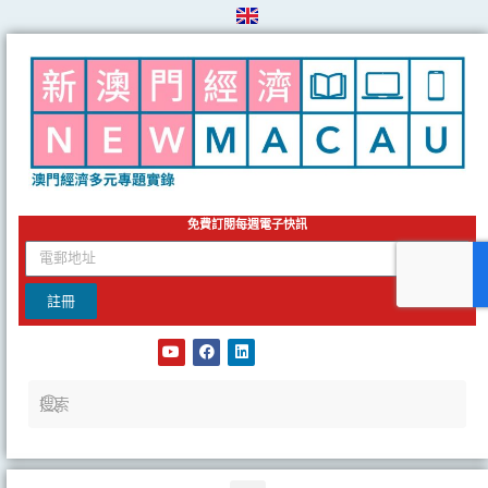
Skip
to
content
免費訂閱每週電子快訊
email
註冊
Y
F
L
o
a
i
u
c
n
t
e
k
u
b
e
b
o
d
e
o
i
k
n