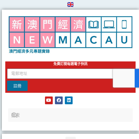
Skip
to
content
免費訂閱每週電子快訊
email
註冊
Y
F
L
o
a
i
u
c
n
t
e
k
u
b
e
b
o
d
e
o
i
k
n