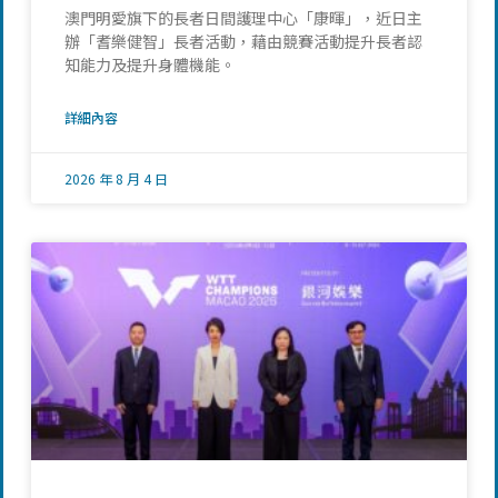
澳門明愛旗下的長者日間護理中心「康暉」，近日主
辦「耆樂健智」長者活動，藉由競賽活動提升長者認
知能力及提升身體機能。
詳細內容
2026 年 8 月 4 日