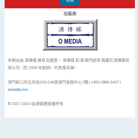
註冊
出版商
本網站由 澳傳媒 擁有及運營。 澳傳媒 和 新澳門經濟 階屬於澳傳媒有
限公司（於 2009 年創辦）的商業名稱。
澳門新口岸北京街230-246號澳門金融中心7樓J +853 2883 6497 |
omedia.mo
© 2021-2024 由澳媒體版權所有