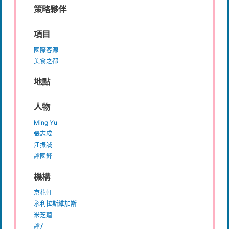
策略夥伴
項目
國際客源
美食之都
地點
人物
Ming Yu
張志成
江振誠
譚國鋒
機構
京花軒
永利拉斯維加斯
米芝蓮
譚卉