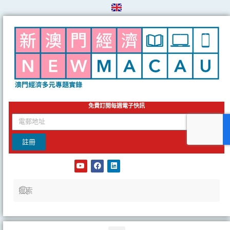
Skip
to
content
免費訂閱每週電子快訊
email
註冊
Y
F
L
o
a
i
u
c
n
t
e
k
u
b
e
b
o
d
e
o
i
k
n