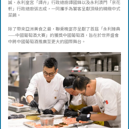
誠、永利皇宮「譚卉」行政總廚譚國鋒以及永利澳門「京花
軒」行政總廚張志成，一同攜手為饕客呈獻頂級的精緻中式
菜餚。
除了帶來亞洲美食之最，聯乘晚宴亦呈獻了首屆「永利臻典
——中國葡萄酒大賽」的獲獎中國葡萄酒，旨在於世界盛會
中將中國葡萄酒推廣至更大的國際舞台。