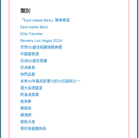
類別
「East meets Best」聯乘晚宴
East meets Best
Elite Traveler
Revelry Las Vegas 2024
世界50最佳餐廳頒獎典禮
中國葡萄酒
亞洲50最佳餐廳
亞洲美食
快閃品嘗
未來10年最具影響力的15位廚師之一
盛大品酒盛宴
終身成就獎
美食節
葡萄商
調酒師
餐飲大使
黑珍珠餐廳指南