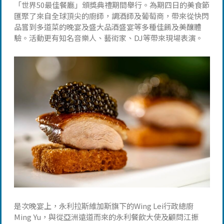
「世界50最佳餐廳」頒獎典禮期間舉行。為期四日的美食節
匯聚了來自全球頂尖的廚師，調酒師及葡萄商，帶來從快閃
品嘗到多道菜的晚宴及盛大品酒盛宴等多種佳餚及美釀體
驗。活動更有知名音樂人、藝術家、DJ等帶來現場表演。
是次晚宴上，永利拉斯維加斯旗下的Wing Lei行政總廚
Ming Yu，與從亞洲遠道而來的永利餐飲大使及顧問江振