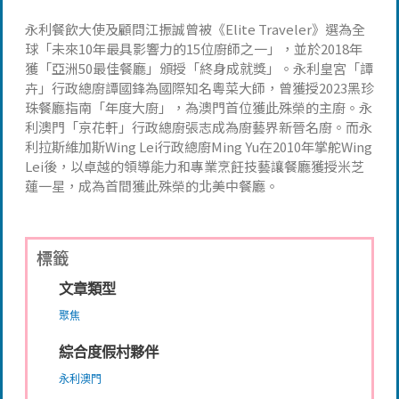
永利餐飲大使及顧問江振誠曾被《Elite Traveler》選為全
球「未來10年最具影響力的15位廚師之一」，並於2018年
獲「亞洲50最佳餐廳」頒授「終身成就獎」。永利皇宮「譚
卉」行政總廚譚國鋒為國際知名粵菜大師，曾獲授2023黑珍
珠餐廳指南「年度大廚」，為澳門首位獲此殊榮的主廚。永
利澳門「京花軒」行政總廚張志成為廚藝界新晉名廚。而永
利拉斯維加斯Wing Lei行政總廚Ming Yu在2010年掌舵Wing
Lei後，以卓越的領導能力和專業烹飪技藝讓餐廳獲授米芝
蓮一星，成為首間獲此殊榮的北美中餐廳。
標籤
文章類型
聚焦
綜合度假村夥伴
永利澳門