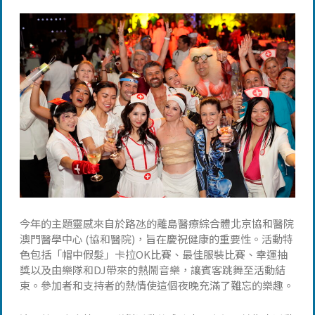
今年的主題靈感來自於路氹的離島醫療綜合體北京協和醫院
澳門醫學中心 (協和醫院)，旨在慶祝健康的重要性。活動特
色包括「帽中假髮」卡拉OK比賽、最佳服裝比賽、幸運抽
獎以及由樂隊和DJ帶來的熱鬧音樂，讓賓客跳舞至活動結
束。參加者和支持者的熱情使這個夜晚充滿了難忘的樂趣。