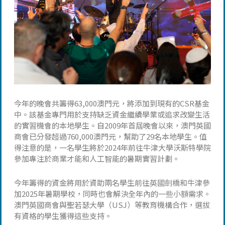
今年的晚會共籌得63,000澳門元，將添加到現有的CSR基金
中。該基金專門用於支持缺乏資金繼續學業或追求改變生活
的實習機會的本地學生。自2009年首屆晚會以來，澳門英國
商會已分發超過760,000澳門元，幫助了29名本地學生。值
得注意的是，一名學生將於2024年前往牛津大學沃斯特學院
參加專注於商業才能和人工智能的暑期實習計劃。
今年籌得的資金將用於資助兩名學生前往英國劍橋和牛津參
加2025年暑期學校，同時也會解決全年內的一些小額需求。
澳門英國商會與聖若瑟大學（USJ）等教育機構合作，選拔
有資格的學生獲得這些支持。