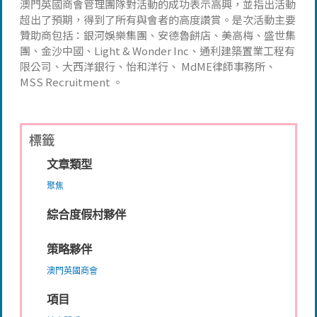
澳門英國商會管理團隊對活動的成功表示高興，並指出活動
超出了預期，得到了所有與會者的高度讚賞。是次活動主要
贊助商包括：銀河娛樂集團、安德魯餅店、美高梅、盛世集
團、金沙中國、Light & Wonder Inc、通利建築置業工程有
限公司、大西洋銀行、怡和洋行、 MdME律師事務所、
MSS Recruitment 。
標籤
文章類型
聚焦
綜合度假村夥伴
策略夥伴
澳門英國商會
項目