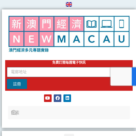
Skip
to
content
免費訂閱每週電子快訊
email
註冊
Y
F
L
o
a
i
u
c
n
t
e
k
u
b
e
b
o
d
e
o
i
k
n