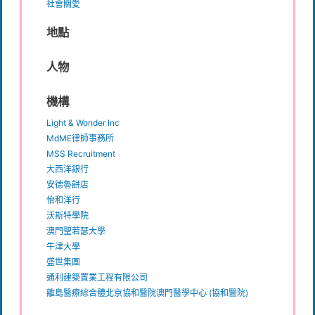
社會關愛
地點
人物
機構
Light & Wonder Inc
MdME律師事務所
MSS Recruitment
大西洋銀行
安德魯餅店
怡和洋行
沃斯特學院
澳門聖若瑟大學
牛津大學
盛世集團
通利建築置業工程有限公司
離島醫療綜合體北京協和醫院澳門醫學中心 (協和醫院)