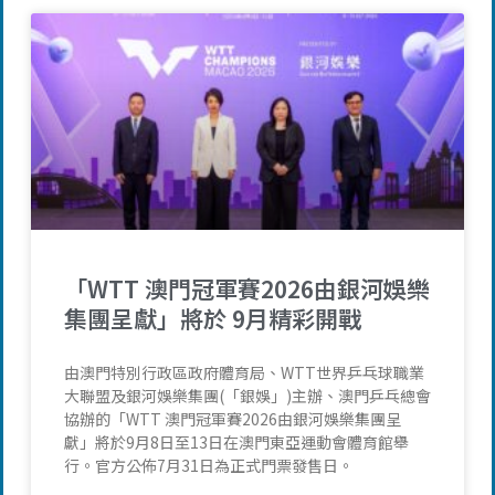
「WTT 澳門冠軍賽2026由銀河娛樂
集團呈獻」將於 9月精彩開戰
由澳門特別行政區政府體育局、WTT世界乒乓球職業
大聯盟及銀河娛樂集團(「銀娛」)主辦、澳門乒乓總會
協辦的「WTT 澳門冠軍賽2026由銀河娛樂集團呈
獻」將於9月8日至13日在澳門東亞運動會體育館舉
行。官方公佈7月31日為正式門票發售日。