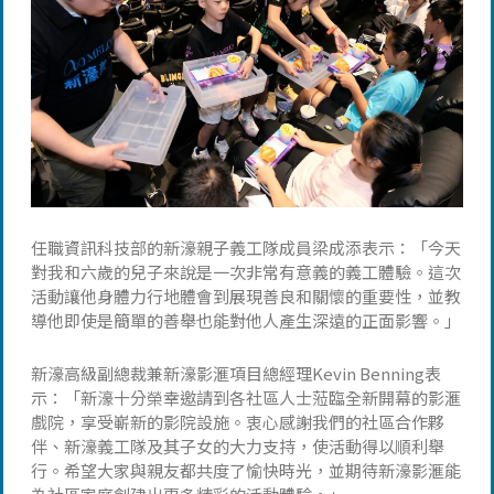
任職資訊科技部的新濠親子義工隊成員梁成添表示：「今天
對我和六歲的兒子來說是一次非常有意義的義工體驗。這次
活動讓他身體力行地體會到展現善良和關懷的重要性，並教
導他即使是簡單的善舉也能對他人產生深遠的正面影響。」
新濠高級副總裁兼新濠影滙項目總經理Kevin Benning表
示：「新濠十分榮幸邀請到各社區人士蒞臨全新開幕的影滙
戲院，享受嶄新的影院設施。衷心感謝我們的社區合作夥
伴、新濠義工隊及其子女的大力支持，使活動得以順利舉
行。希望大家與親友都共度了愉快時光，並期待新濠影滙能