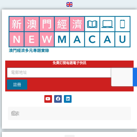
Skip
to
content
免費訂閱每週電子快訊
email
註冊
Y
F
L
o
a
i
u
c
n
t
e
k
u
b
e
b
o
d
e
o
i
k
n