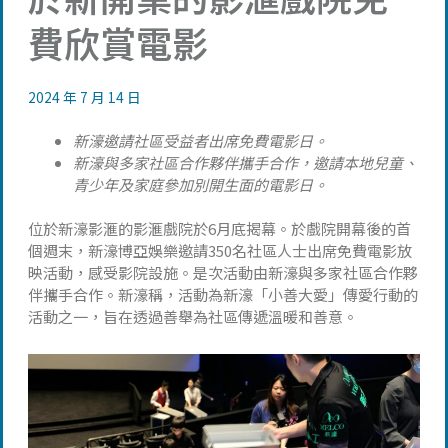
費欣賞電影
2024 年 7 月 14 日
新濠邀請
社區受益者
出席免費電影日。
新濠與多家社區合作夥伴攜手合作，邀請本地兒童、
青少年及家庭參加別開生面的電影日。
位於新濠影滙的影滙戲院於6月底揭幕。於戲院開幕後的首
個週末，新濠博亞娛樂邀請350名社區人士出席免費電影放
映活動，感受影院設施。是次活動由新濠與多家社區合作夥
伴攜手合作。新濠稱，活動為新濠「小善大愛」傳愛行動的
活動之一，旨在透過善舉為社區傳遞溫暖和善意。