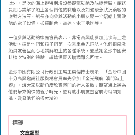
此外，是次的海上遊特別增設參觀駕駛艙及船艙體驗，船務
員細心講解了船上各個崗位的職能以及如遇緊急狀況乘客的
應對方法等。船長亦向參與活動的小朋友逐一介紹船上駕駛
艙的電子設備，如控制台、雷達、電子地圖等。
一位參與活動的家庭會員表示，非常高興能參加此次海上遊
活動。這是他們和孩子們第一次乘坐金光飛航。他們很感激
船員友善且耐心地講解船上的各種系統，並感謝金沙中國安
排這次特別的體驗，讓這個夏天增添難忘回憶。
金沙中國有限公司行政副主席王英偉博士表示：「金沙中國
十分高興邀請社服機構會員率先參加『金光飛航–澳門海上
遊』，讓大家以新角度欣賞澳門的迷人景致；期望海上遊為
他們帶來愉快的親子時光，並有助小朋友豐富航海相關知
識，啟發他們的探索精神。」
標籤
文章類型