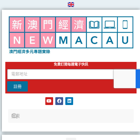
Skip
to
content
免費訂閱每週電子快訊
email
註冊
Y
F
L
o
a
i
u
c
n
t
e
k
u
b
e
b
o
d
e
o
i
k
n