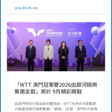
2026 年 8 月 4 日
「WTT 澳門冠軍賽2026由銀河娛樂
集團呈獻」將於 9月精彩開戰
由澳門特別行政區政府體育局、WTT世界乒乓球職業
大聯盟及銀河娛樂集團(「銀娛」)主辦、澳門乒乓總會