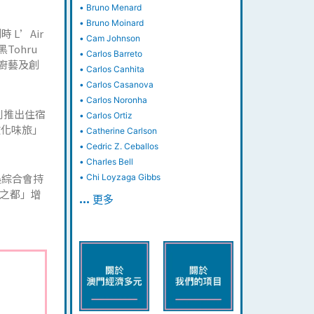
•
Bruno Menard
•
Bruno Moinard
 L’Air
•
Cam Johnson
黑Tohru
•
Carlos Barreto
湛廚藝及創
•
Carlos Canhita
•
Carlos Casanova
•
Carlos Noronha
別推出住宿
•
Carlos Ortiz
s文化味旅」
•
Catherine Carlson
•
Cedric Z. Ceballos
•
Charles Bell
娛綜合會持
•
Chi Loyzaga Gibbs
食之都」增
… 更多