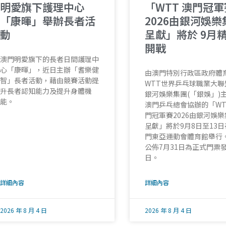
明愛旗下護理中心
「WTT 澳門冠軍
「康暉」舉辦長者活
2026由銀河娛樂
動
呈獻」將於 9月
開戰
澳門明愛旗下的長者日間護理中
心「康暉」，近日主辦「耆樂健
由澳門特別行政區政府體
智」長者活動，藉由競賽活動提
WTT世界乒乓球職業大聯
升長者認知能力及提升身體機
銀河娛樂集團(「銀娛」)
能。
澳門乒乓總會協辦的「WT
門冠軍賽2026由銀河娛
呈獻」將於9月8日至13
門東亞運動會體育館舉行
公佈7月31日為正式門票
日。
詳細內容
詳細內容
2026 年 8 月 4 日
2026 年 8 月 4 日