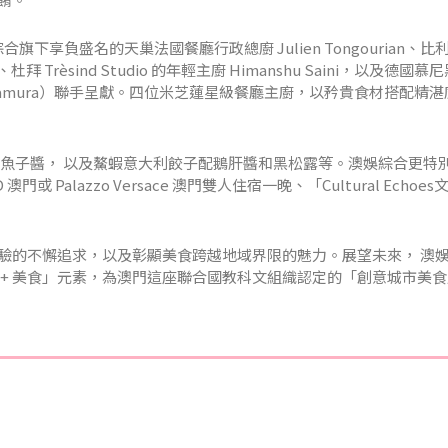
綜合旗下享負盛名的天巢法國餐廳行政總廚 Julien Tongourian、比利時
e、杜拜 Trèsind Studio 的年輕主廚 Himanshu Saini，以及德國慕尼
Tohru Nakamura）聯手呈獻。四位米芝蓮星級餐廳主廚，以矜貴食材搭配精
和魚子醬， 以及鰲蝦意大利餃子配鵝肝醬和黑松露等。澳娛綜合更特
澳門或 Palazzo Versace 澳門雙人住宿一晚、「Cultural Echoe
驗的不懈追求，以及彰顯美食跨越地域界限的魅力。展望未來， 澳
 + 美食」元素，為澳門這座聯合國教科文組織認定的「創意城市美