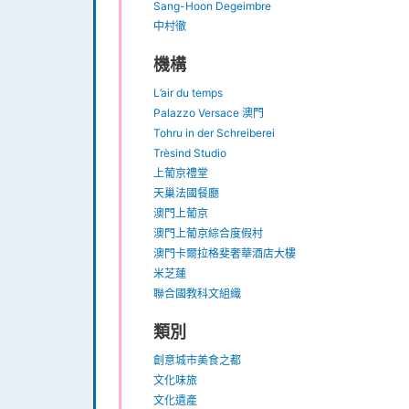
Sang-Hoon Degeimbre
中村徹
機構
L’air du temps
Palazzo Versace 澳門
Tohru in der Schreiberei
Trèsind Studio
上葡京禮堂
天巢法國餐廳
澳門上葡京
澳門上葡京綜合度假村
澳門卡爾拉格斐奢華酒店大樓
米芝蓮
聯合國教科文組織
類別
創意城市美食之都
文化味旅
文化遺產