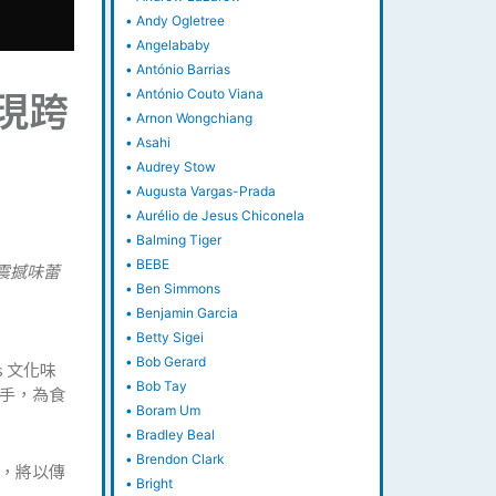
•
Andy Ogletree
•
Angelababy
•
António Barrias
呈現跨
•
António Couto Viana
•
Arnon Wongchiang
•
Asahi
•
Audrey Stow
•
Augusta Vargas-Prada
•
Aurélio de Jesus Chiconela
•
Balming Tiger
•
BEBE
造震撼味蕾
•
Ben Simmons
•
Benjamin Garcia
•
Betty Sigei
•
Bob Gerard
s 文化味
•
Bob Tay
手，為食
•
Boram Um
•
Bradley Beal
•
Brendon Clark
，將以傳
•
Bright