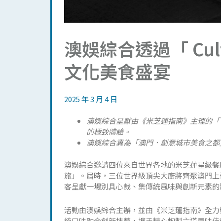
澳娛綜合透過「 Cult
文化美食盛宴
2025 年 3 月 4 日
澳娛綜合呈獻由《米芝蓮指南》主理的「 Cu
的極致體驗。
澳娛綜合冀為「澳門．創意城市美食之都」
澳娛綜合邀請四位來自世界各地的米芝蓮星級餐廳主廚，
旅」。屆時，三位世界級頂尖大廚將齊聚澳門上
客呈獻一場別具心裁、集傳統風味與創新元素的
活動由澳娛綜合主辦，並由《米芝蓮指南》全力
統口味融合創新技藝，攜手精心炮製六道風味佳