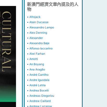
新澳門經濟文章內提及的人
物
•
Afrojack
•
Alain Ducasse
•
Alessandro Lampo
•
Alex Denning
•
Alexander
•
Alexandra Bøje
•
Alfonso Iaccarino
•
Alwi Farhan
•
Amotti
•
An Boyang
•
Ana Aragão
•
André Carrilho
•
Andre Iguodala
•
André Letria
•
Andrea Bocelli
•
Andreas Gregoriou
•
Andrew Caillard
•
Andrew Lazarow