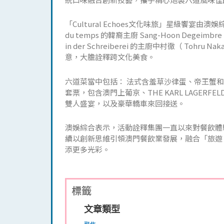
「Cultural Echoes文化味旅」星級饗宴由澳娛
du temps 的韓裔主廚 Sang-Hoon Degeimbr
in der Schreiberei 的主廚中村徹（ 
意，大膽詮釋跨文化美食。
六道菜當中包括： 法式含羞草沙律蛋、帝王蟹
套票，包含澳門上葡京、THE KARL LAGERFELD 
雙人盛宴，以及豪華轎車來回接送。
澳娛綜合表示，活動詮釋集團一直以來對餐飲體
續以創新思維引領澳門餐飲業發展，融合「旅遊
添更多光彩。
標籤
文章類型