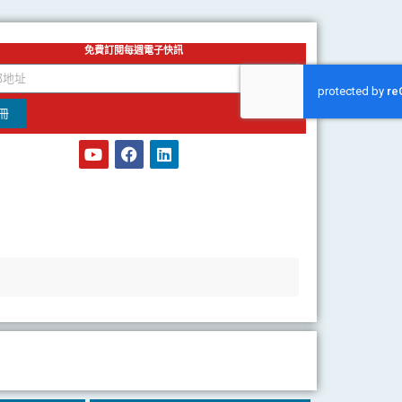
免費訂閱每週電子快訊
冊
Y
F
L
o
a
i
u
c
n
t
e
k
u
b
e
b
o
d
e
o
i
k
n