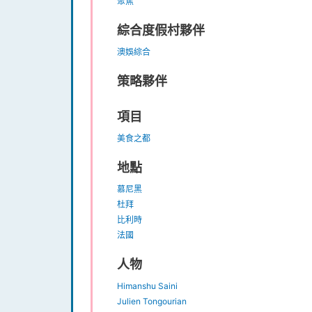
聚焦
綜合度假村夥伴
澳娛綜合
策略夥伴
項目
美食之都
地點
慕尼黑
杜拜
比利時
法國
人物
Himanshu Saini
Julien Tongourian