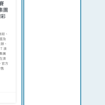
賽
集團
精彩
育局、
盟及
主辦、
T 澳
樂集團
日在澳
。官方
發售