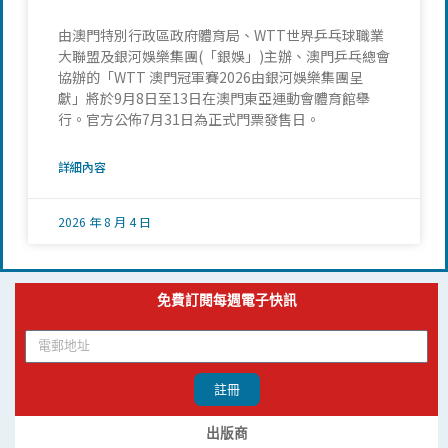
由澳門特別行政區政府體育局、WTT世界乒乓球職業
大聯盟及銀河娛樂集團(「銀娛」)主辦、澳門乒乓總會
協辦的「WTT 澳門冠軍賽2026由銀河娛樂集團呈
獻」將於9月8日至13日在澳門東亞運動會體育館舉
行。官方公佈7月31日為正式門票發售日。
詳細內容
2026 年 8 月 4 日
免費訂閱每週電子快訊
註冊
出版商