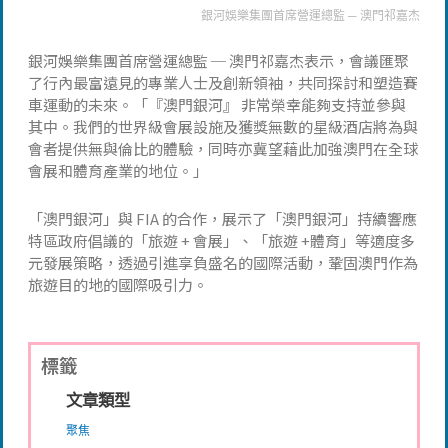
銀河娛樂集團首席營運總監 ─ 澳門祁嘉杰
銀河娛樂集團首席營運總監 ─ 澳門祁嘉杰表示，會議匯聚
了行內最富遠見的專業人士及創新領袖，共同探討和塑造賽
車運動的未來。「『澳門銀河』 非常榮幸能夠支持並參與
其中。我們的世界級會展設施及獲獎無數的星級酒店將為與
會者提供無與倫比的體驗，同時亦冀望藉此加強澳門在全球
會展和體育產業的地位。」
「澳門銀河」與 FIA 的合作，展示了「澳門銀河」持續響應
特區政府倡議的「旅遊 + 會展」、「旅遊 +體育」等適度多
元發展策略，透過引進享負盛名的國際活動，鞏固澳門作為
旅遊目的地的國際吸引力。
標籤
文章類型
聚焦