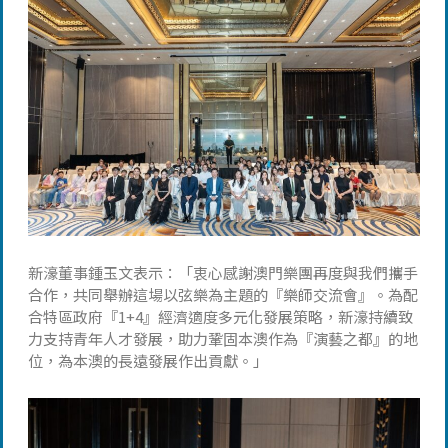
新濠董事鍾玉文表示：「衷心感謝澳門樂團再度與我們攜手
合作，共同舉辦這場以弦樂為主題的『樂師交流會』。為配
合特區政府『1+4』經濟適度多元化發展策略，新濠持續致
力支持青年人才發展，助力鞏固本澳作為『演藝之都』的地
位，為本澳的長遠發展作出貢獻。」