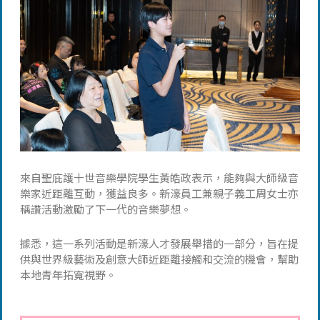
來自聖庇護十世音樂學院學生黃皓政表示，能夠與大師級音
樂家近距離互動，獲益良多。新濠員工兼親子義工周女士亦
稱讚活動激勵了下一代的音樂夢想。
據悉，這一系列活動是新濠人才發展舉措的一部分，旨在提
供與世界級藝術及創意大師近距離接觸和交流的機會，幫助
本地青年拓寬視野。