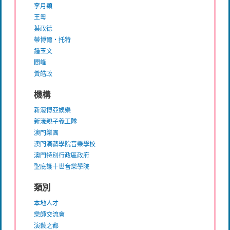
李月穎
王粵
葉政德
蒂博爾・托特
鍾玉文
閻峰
黃皓政
機構
新濠博亞娛樂
新濠親子義工隊
澳門樂團
澳門演藝學院音樂學校
澳門特別行政區政府
聖庇護十世音樂學院
類別
本地人才
樂師交流會
演藝之都