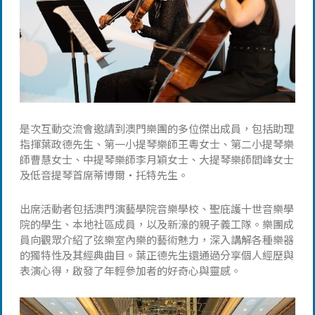
是次互動交流會邀請到澳門樂團的多位傑出成員，包括助理
指揮葉政德先生、第一小提琴樂師王粵女士、第二小提琴樂
師曹慧女士、中提琴樂師李月穎女士、大提琴樂師閻峰女士
及低音提琴首席蒂博爾・托特先生。
出席活動者包括澳門演藝學院音樂學校、聖庇護十世音樂學
院的學生、本地社區成員，以及新濠的親子義工隊。樂團成
員向觀眾介紹了弦樂室內樂的藝術魅力，深入講解各種樂器
的獨特性及其經典曲目。葉正德先生還通過分享個人經歷與
表演心得，啟發了年輕參加者的好奇心與靈感。