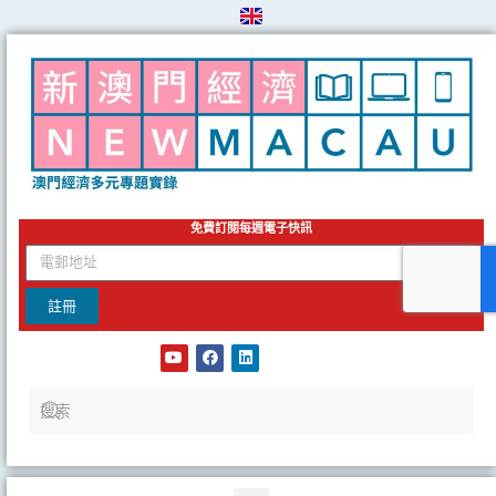
Skip
to
content
免費訂閱每週電子快訊
email
註冊
Y
F
L
o
a
i
u
c
n
t
e
k
u
b
e
b
o
d
e
o
i
k
n