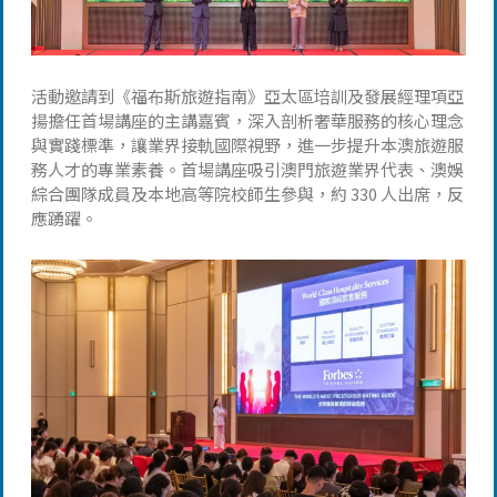
活動邀請到《福布斯旅遊指南》亞太區培訓及發展經理項亞
揚擔任首場講座的主講嘉賓，深入剖析奢華服務的核心理念
與實踐標準，讓業界接軌國際視野，進一步提升本澳旅遊服
務人才的專業素養。首場講座吸引澳門旅遊業界代表、澳娛
綜合團隊成員及本地高等院校師生參與，約 330 人出席，反
應踴躍。