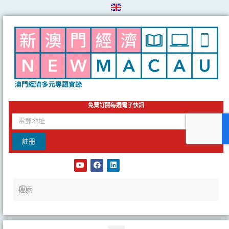
Skip
to
content
免費訂閱每週電子快訊
email
註冊
Y
F
L
o
a
i
u
c
n
t
e
k
u
b
e
b
o
d
e
o
i
k
n