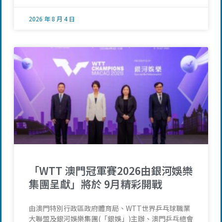
2026 年 8 月 4 日
「WTT 澳門冠軍賽2026由銀河娛樂
集團呈獻」將於 9月精彩開戰
由澳門特別行政區政府體育局、WTT世界乒乓球職業
大聯盟及銀河娛樂集團(「銀娛」)主辦、澳門乒乓總會