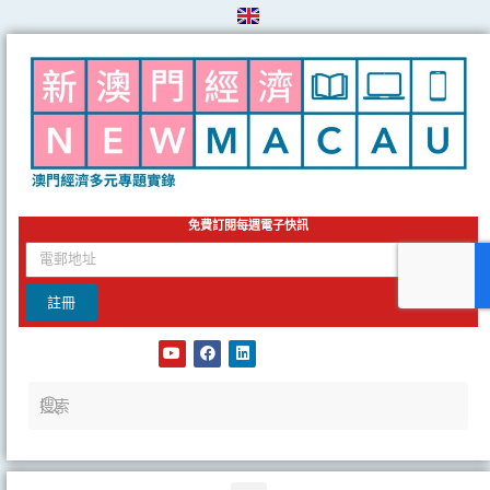
Skip
to
content
免費訂閱每週電子快訊
email
註冊
Y
F
L
o
a
i
u
c
n
t
e
k
u
b
e
b
o
d
e
o
i
k
n