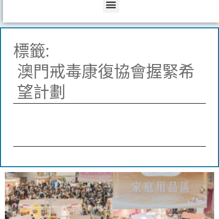
Menu
標籤:
澳門戒毒康復協會握緊希
望計劃