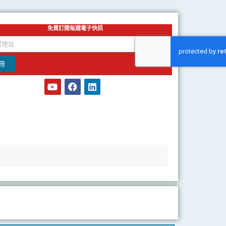
免費訂閱每週電子快訊
冊
Y
F
L
o
a
i
u
c
n
t
e
k
u
b
e
b
o
d
e
o
i
k
n