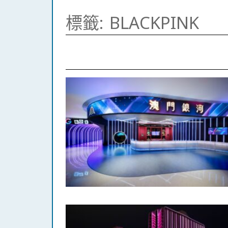
標籤:
BLACKPINK