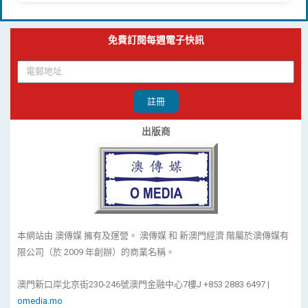
免費訂閱每週電子快訊
註冊
出版商
本網站由 澳傳媒 擁有及運營。 澳傳媒 和 新澳門經濟 階屬於澳傳媒有
限公司（於 2009 年創辦）的商業名稱。
澳門新口岸北京街230-246號澳門金融中心7樓J +853 2883 6497 |
omedia.mo