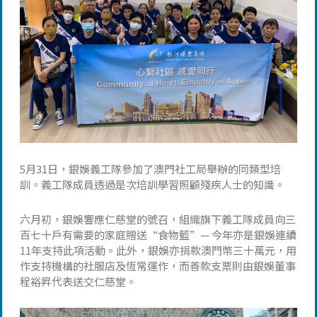
5月31日，銀娛義工隊參加了澳門社工局舉辦的同類型培
訓。義工隊成員透過是次培訓學習照顧殘疾人士的知識。
六月初，銀娛響應仁慈堂的號召，組織旗下義工隊成員向三
百七十戶有需要的家庭贈送“食物籃”— 今年亦是銀娛連續
11年支持此項活動。此外，銀娛亦捐款澳門幣三十萬元，用
作支持機構的社服店及恆常運作，而善款支票則由銀娛董事
程裕昇代表送交仁慈堂。