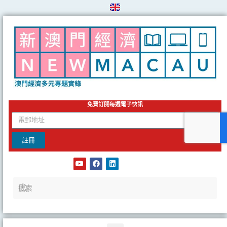
Skip
to
content
免費訂閱每週電子快訊
email
註冊
Y
F
L
o
a
i
u
c
n
t
e
k
u
b
e
b
o
d
e
o
i
k
n