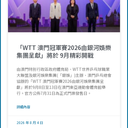
「WTT 澳門冠軍賽2026由銀河娛樂
集團呈獻」將於 9月精彩開戰
由澳門特別行政區政府體育局、WTT世界乒乓球職業
大聯盟及銀河娛樂集團(「銀娛」)主辦、澳門乒乓總會
協辦的「WTT 澳門冠軍賽2026由銀河娛樂集團呈
獻」將於9月8日至13日在澳門東亞運動會體育館舉
行。官方公佈7月31日為正式門票發售日。
詳細內容
2026 年 8 月 4 日