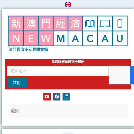
Skip
to
content
免費訂閱每週電子快訊
email
註冊
Y
F
L
o
a
i
u
c
n
t
e
k
u
b
e
b
o
d
e
o
i
k
n