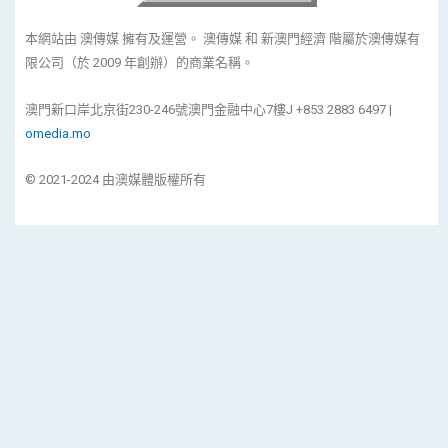
本網站由 澳傳媒 擁有及運營。 澳傳媒 和 新澳門經濟 階屬於澳傳媒有
限公司（於 2009 年創辦）的商業名稱。
澳門新口岸北京街230-246號澳門金融中心7樓J +853 2883 6497 |
omedia.mo
© 2021-2024 由澳媒體版權所有