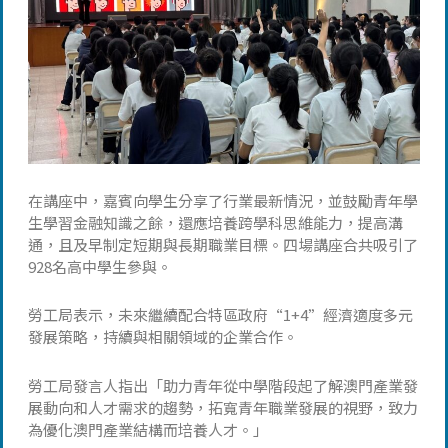
在講座中，嘉賓向學生分享了行業最新情況，並鼓勵青年學
生學習金融知識之餘，還應培養跨學科思維能力，提高溝
通，且及早制定短期與長期職業目標。四場講座合共吸引了
928名高中學生參與。
勞工局表示，未來繼續配合特區政府“1+4”經濟適度多元
發展策略，持續與相關領域的企業合作。
勞工局發言人指出「助力青年從中學階段起了解澳門產業發
展動向和人才需求的趨勢，拓寬青年職業發展的視野，致力
為優化澳門產業結構而培養人才。」