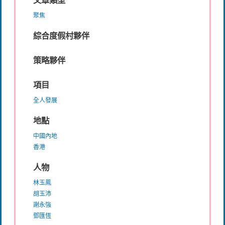
文章類型
聚焦
綜合度假村夥伴
策略夥伴
項目
全人發展
地點
中國內地
香港
人物
林玉鳳
胡玉沛
謝永強
鄧匯恆