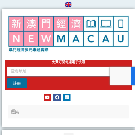
Skip
to
content
免費訂閱每週電子快訊
email
註冊
Y
F
L
o
a
i
u
c
n
t
e
k
u
b
e
b
o
d
e
o
i
k
n