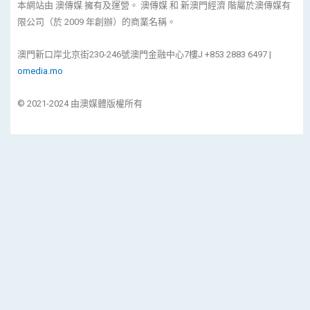
本網站由 澳傳媒 擁有及運營。 澳傳媒 和 新澳門經濟 階屬於澳傳媒有
限公司（於 2009 年創辦）的商業名稱。
澳門新口岸北京街230-246號澳門金融中心7樓J +853 2883 6497 |
omedia.mo
© 2021-2024 由澳媒體版權所有