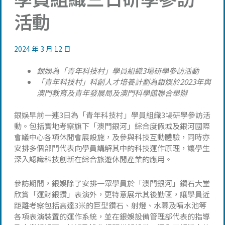
活動
2024 年 3 月 12 日
銀娛為「青年科技村」學員組織3場研學參訪活動
「青年科技村」科創人才培養計劃為銀娛於2023年與
澳門教育及青年發展局及澳門科學館聯合舉辦
銀娛早前一連3日為「青年科技村」學員組織3場研學參訪活
動。包括實地考察旗下「澳門銀河」綜合度假城及銀河國際
會議中心各項休閒會展設施，及參與科技互動體驗，同時亦
安排多個部門代表向學員講解其中的科技運作原理，讓學生
深入認識科技創新在綜合旅遊休閒產業的應用。
參訪期間，銀娛除了安排一眾學員於「澳門銀河」鑽石大堂
欣賞「運財銀鑽」表演外，更特意展示其後勤區，讓學員近
距離考察包括高達3米的巨型鑽石、射燈、水幕及噴水池等
各項表演裝置的運作系統，並在銀娛設備管理部代表的指導