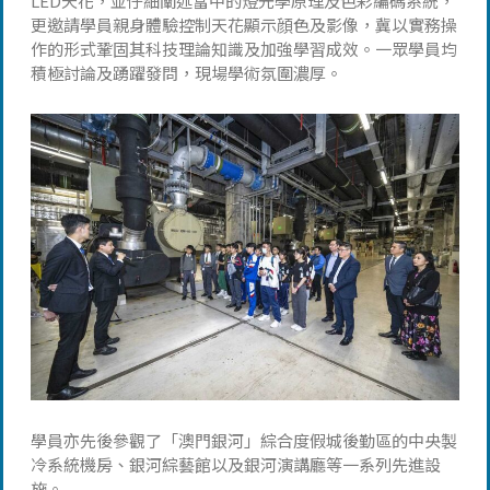
LED天花，並仔細闡述當中的燈光學原理及色彩編碼系統，
更邀請學員親身體驗控制天花顯示顔色及影像，冀以實務操
作的形式鞏固其科技理論知識及加強學習成效。一眾學員均
積極討論及踴躍發問，現場學術氛圍濃厚。
學員亦先後參觀了「澳門銀河」綜合度假城後勤區的中央製
冷系統機房、銀河綜藝館以及銀河演講廳等一系列先進設
施。