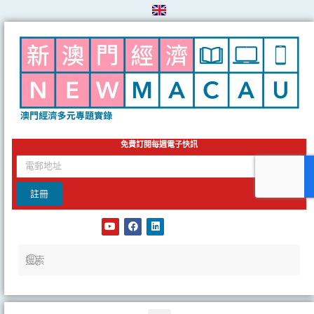
Skip
to
content
免費訂閱每週電子快訊
email
註冊
Y
F
L
o
a
i
u
c
n
t
e
k
u
b
e
b
o
d
e
o
i
k
n