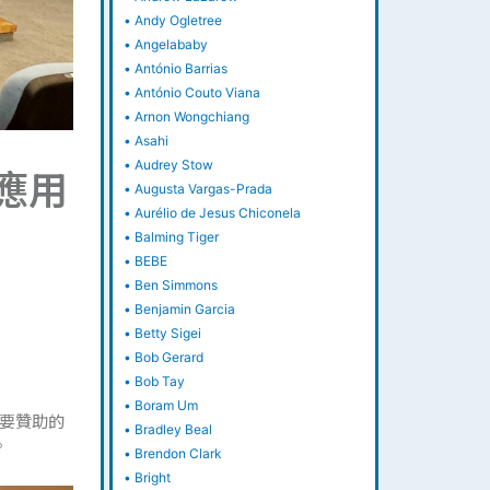
•
Andy Ogletree
•
Angelababy
•
António Barrias
•
António Couto Viana
•
Arnon Wongchiang
•
Asahi
•
Audrey Stow
應用
•
Augusta Vargas-Prada
•
Aurélio de Jesus Chiconela
•
Balming Tiger
•
BEBE
•
Ben Simmons
•
Benjamin Garcia
•
Betty Sigei
•
Bob Gerard
•
Bob Tay
•
Boram Um
要贊助的
•
Bradley Beal
。
•
Brendon Clark
•
Bright