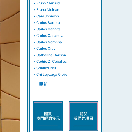
•
Bruno Menard
•
Bruno Moinard
•
Cam Johnson
•
Carlos Barreto
•
Carlos Canhita
•
Carlos Casanova
•
Carlos Noronha
•
Carlos Ortiz
•
Catherine Carlson
•
Cedric Z. Ceballos
•
Charles Bell
•
Chi Loyzaga Gibbs
… 更多