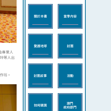
及專業人
玲等人出
作坊。