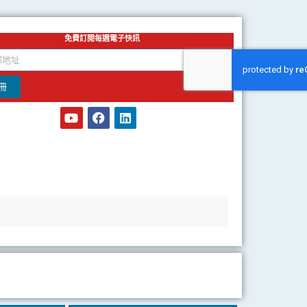
免費訂閱每週電子快訊
冊
Y
F
L
o
a
i
u
c
n
t
e
k
u
b
e
b
o
d
e
o
i
k
n