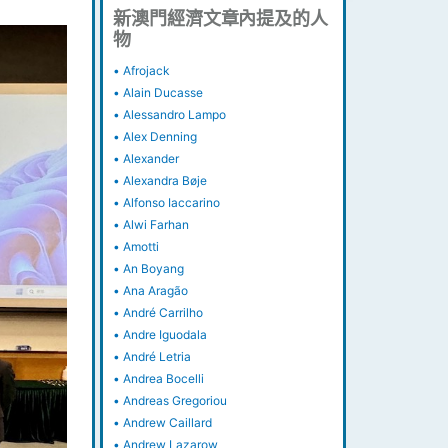
新澳門經濟文章內提及的人
物
•
Afrojack
•
Alain Ducasse
•
Alessandro Lampo
•
Alex Denning
•
Alexander
•
Alexandra Bøje
•
Alfonso Iaccarino
•
Alwi Farhan
•
Amotti
•
An Boyang
•
Ana Aragão
•
André Carrilho
•
Andre Iguodala
•
André Letria
•
Andrea Bocelli
•
Andreas Gregoriou
•
Andrew Caillard
•
Andrew Lazarow