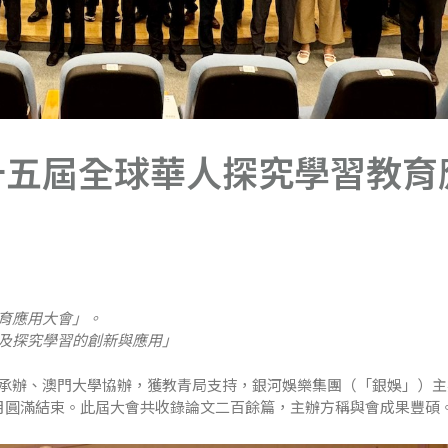
十五屆全球華人探究學習教育
育應用大會」。
及探究學習的創新與應用」
承辦、澳門大學協辦，獲教青局支持，銀河娛樂集團（「銀娛」）主
月圓滿結束。此屆大會共收錄論文二百餘篇，主辦方稱與會成果豐碩