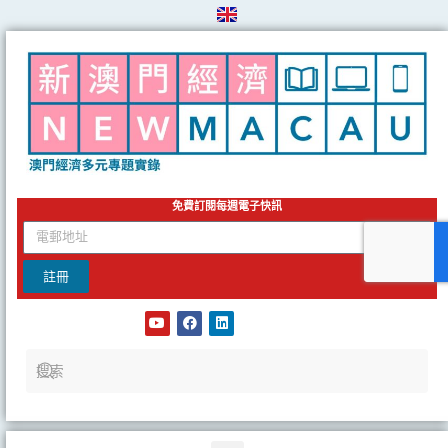
Skip
to
content
免費訂閱每週電子快訊
email
註冊
Y
F
L
o
a
i
u
c
n
t
e
k
u
b
e
b
o
d
e
o
i
k
n