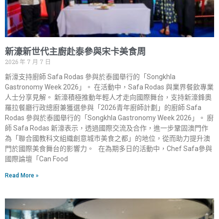
新濠新世代主廚赴泰參與宋卡美食周
2026 年 7 月 7 日
新濠支持廚師 Safa Rodas 參與於泰國舉行的「Songkhla
Gastronomy Week 2026」。 在活動中，Safa Rodas 與業界餐飲專業
人士分享見解。 新濠積極推動年輕人才走向國際舞台，支持新濠鋒奧
羅拉餐廳行政總廚兼獲選參與「2026青年廚師計劃」的廚師 Safa
Rodas 參與於泰國舉行的「Songkhla Gastronomy Week 2026」。 廚
師 Safa Rodas 新濠表示，透過國際交流及合作，進一步鞏固澳門作
為「聯合國教科文組織創意城市美食之都」的地位，從而助力提升澳
門於國際美食舞台的影響力。 在為期多日的活動中，Chef Safa參與
國際論壇「Can Food
Read More »