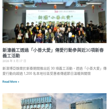
新濠義工透過「小善大愛」傳愛行動參與近30項新春
義工活動
2026 年 3 月 17 日
新濠博亞娛樂於新春期間推出近 30 項義工活動，透過「小善大愛」傳
愛行動向超過 1,200 名本地社區受惠者傳遞節日溫暖與關懷
Read More »