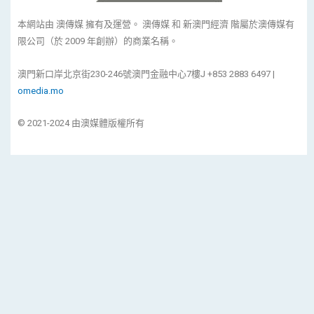
本網站由 澳傳媒 擁有及運營。 澳傳媒 和 新澳門經濟 階屬於澳傳媒有
限公司（於 2009 年創辦）的商業名稱。
澳門新口岸北京街230-246號澳門金融中心7樓J +853 2883 6497 |
omedia.mo
© 2021-2024 由澳媒體版權所有