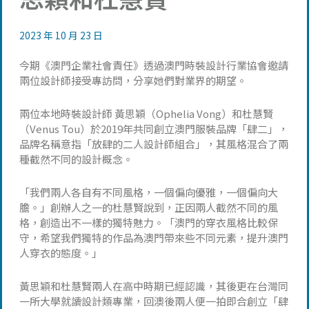
2023 年 10 月 23 日
今期《澳門企業社會責任》透過澳門時裝設計行業協會邀請
兩位設計師接受專訪問，分享她們對業界的期望。
兩位本地時裝設計師 黃思穎（Ophelia Vong）和杜慧賢
（Venus Tou）於2019年共同創立澳門服裝品牌「肆二」，
品牌名稱意指「放肆的二人設計師組合」，其風格混合了兩
種截然不同的設計概念。
「我們兩人各自有不同風格，一個偏向優雅，一個偏向大
膽。」創辦人之一的杜慧賢說到，正因兩人截然不同的風
格，創造出不一樣的獨特魅力。「澳門的穿衣風格比較保
守，希望我們獨特的作品為澳門帶來些不同元素，提升澳門
人穿衣的態度。」
黃思穎和杜慧賢兩人在高中時期已經認識，其後更在台灣同
一所大學就讀設計類專業，回澳後兩人便一拍即合創立「肆