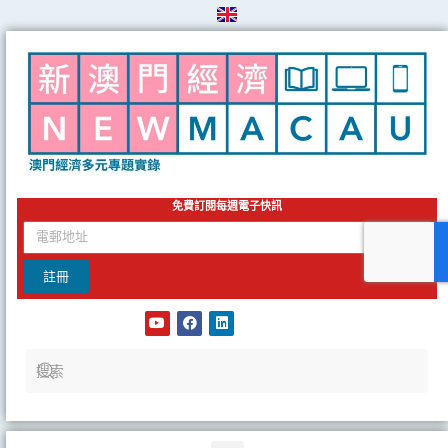
Skip
to
content
免費訂閱每週電子快訊
email
註冊
Y
F
L
o
a
i
u
c
n
t
e
k
u
b
e
b
o
d
e
o
i
k
n