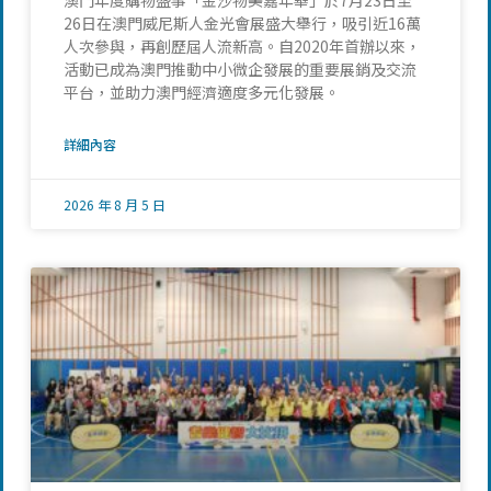
澳門年度購物盛事「金沙物美嘉年華」於7月23日至
26日在澳門威尼斯人金光會展盛大舉行，吸引近16萬
人次參與，再創歷屆人流新高。自2020年首辦以來，
活動已成為澳門推動中小微企發展的重要展銷及交流
平台，並助力澳門經濟適度多元化發展。
詳細內容
2026 年 8 月 5 日