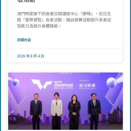
澳門明愛旗下的長者日間護理中心「康暉」，近日主
辦「耆樂健智」長者活動，藉由競賽活動提升長者認
知能力及提升身體機能。
詳細內容
2026 年 8 月 4 日