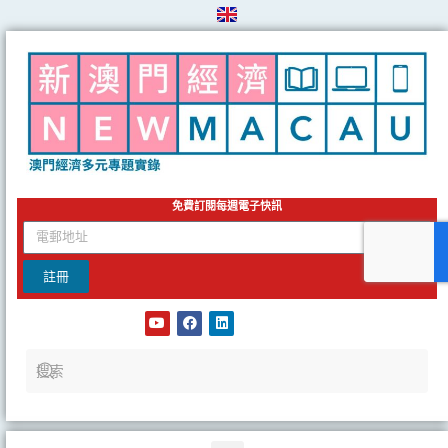
Skip
to
content
免費訂閱每週電子快訊
email
註冊
Y
F
L
o
a
i
u
c
n
t
e
k
u
b
e
b
o
d
e
o
i
k
n