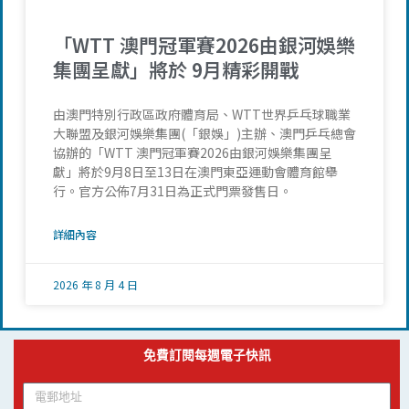
「WTT 澳門冠軍賽2026由銀河娛樂
集團呈獻」將於 9月精彩開戰
由澳門特別行政區政府體育局、WTT世界乒乓球職業
大聯盟及銀河娛樂集團(「銀娛」)主辦、澳門乒乓總會
協辦的「WTT 澳門冠軍賽2026由銀河娛樂集團呈
獻」將於9月8日至13日在澳門東亞運動會體育館舉
行。官方公佈7月31日為正式門票發售日。
詳細內容
2026 年 8 月 4 日
免費訂閱每週電子快訊