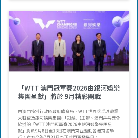
「WTT 澳門冠軍賽2026由銀河娛樂
集團呈獻」將於 9月精彩開戰
由澳門特別行政區政府體育局、WTT世界乒乓球職業
大聯盟及銀河娛樂集團(「銀娛」)主辦、澳門乒乓總會
協辦的「WTT 澳門冠軍賽2026由銀河娛樂集團呈
獻」將於9月8日至13日在澳門東亞運動會體育館舉
行。官方公佈7月31日為正式門票發售日。