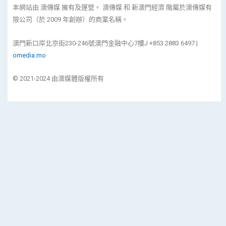
本網站由 澳傳媒 擁有及運營。 澳傳媒 和 新澳門經濟 階屬於澳傳媒有
限公司（於 2009 年創辦）的商業名稱。
澳門新口岸北京街230-246號澳門金融中心7樓J +853 2883 6497 |
omedia.mo
© 2021-2024 由澳媒體版權所有