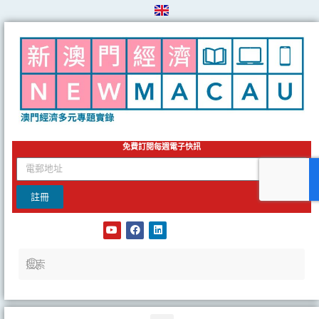
Skip
to
content
免費訂閱每週電子快訊
email
註冊
Y
F
L
o
a
i
u
c
n
t
e
k
u
b
e
b
o
d
e
o
i
k
n