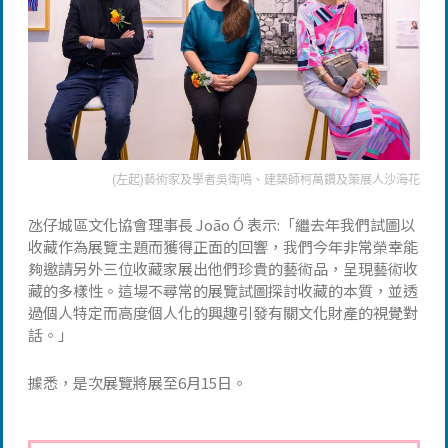
(左起)藝術家及學者吳衛鳴、建築師柯萬鑽及策展人沙海花
氹仔城區文化協會理事長 João Ó 表示:「繼去年我們試圖以
收藏作為展覽主題而獲得正面的回響，我們今年非常榮幸能
夠邀請另外三位收藏家展出他們珍貴的藝術品，呈現藝術收
藏的多樣性。這場不尋常的展覽試圖探討收藏的本質，並透
過個人特定而高度個人化的興趣引發有關文化財產的視覺對
話。」
據悉，是次展覽將展至6月15日。