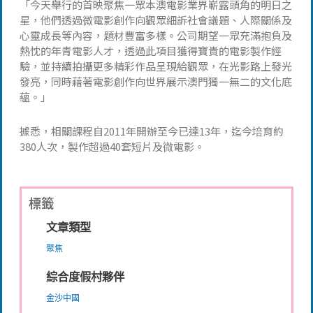
「今天舉行的首映聚焦一眾本澳電影業界嶄露頭角的明日之
星，他們透過微電影創作向觀眾細訴社會議題、人際關係及
心靈成長等內容，題材豐富多樣。公司期望一眾充滿抱負及
熱忱的年青電影人才，透過此項目獲得寶貴的電影製作經
驗，並持續拍攝更多精彩作品呈現給觀眾，在光影路上發光
發亮，同時藉著電影創作向世界展示澳門獨一無二的文化底
蘊。」
據悉，相關課程自2011年開辦至今已達13年，迄今培育約
380人次，製作超過40套短片及微電影。
標籤
文章類型
聚焦
綜合度假村夥伴
金沙中國