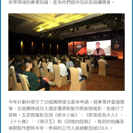
效等領域的專業知識，並為他們提供培訓及拍攝機會。
今年計劃共吸引了20組團隊提交劇本申請。經專業評委遴選
後，五組團隊成功入選並獲資助製作原創微電影，並進行了
首映。五部微電影包括《薪水小偷》、《即使成為大人》、
《十七歲》、《得分王》和《回憶的起點》，每部的拍攝及
後期製作歷時半年，參與的工作人員總數超過150人。