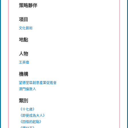
策略夥伴
項目
文化藝術
地點
人物
王英偉
機構
望德堂區創意產業促進會
澳門倫敦人
類別
《十七歲》
《即使成為大人》
《回憶的起點》