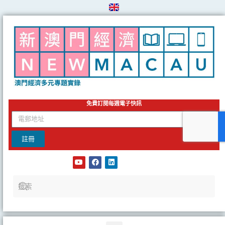
Skip
to
content
免費訂閱每週電子快訊
email
註冊
Y
F
L
o
a
i
u
c
n
t
e
k
u
b
e
b
o
d
e
o
i
k
n