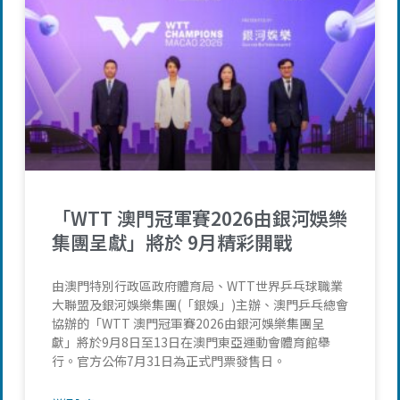
「WTT 澳門冠軍賽2026由銀河娛樂
集團呈獻」將於 9月精彩開戰
由澳門特別行政區政府體育局、WTT世界乒乓球職業
大聯盟及銀河娛樂集團(「銀娛」)主辦、澳門乒乓總會
協辦的「WTT 澳門冠軍賽2026由銀河娛樂集團呈
獻」將於9月8日至13日在澳門東亞運動會體育館舉
行。官方公佈7月31日為正式門票發售日。