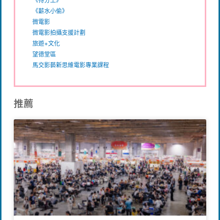
《得分王》
《薪水小偷》
微電影
微電影拍攝支援計劃
旅遊+文化
望德堂區
馬交影藝新思維電影專業課程
推薦