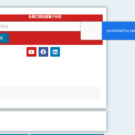
免費訂閱每週電子快訊
冊
Y
F
L
o
a
i
u
c
n
t
e
k
u
b
e
b
o
d
e
o
i
k
n