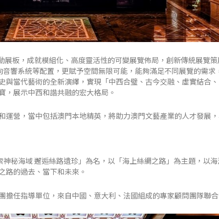
活動展板，成就模組化、高度靈活性的可變展覽佈局，創新傳統展覽策
定向音響系統等配置，更賦予空間無限可能，能夠滿足不同展覽的需求
史與當代藝術的全新演繹，實現「中西合璧、古今交融、虛實結合、
寶，展示中西和諧共融的宏大格局。
和運營，當中包括澳門本地精英，將助力澳門文藝產業的人才發展，
索神秘海域 邂逅絲路遺珍」為名，以「海上絲綢之路」為主題，以海
之路的過去、當下和未來。
團擔任指導單位，來自中國、意大利、法國組成的專家顧問團隊聯合