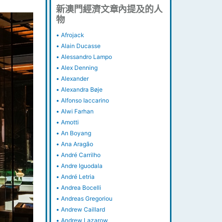
新澳門經濟文章內提及的人
物
•
Afrojack
•
Alain Ducasse
•
Alessandro Lampo
•
Alex Denning
•
Alexander
•
Alexandra Bøje
•
Alfonso Iaccarino
•
Alwi Farhan
•
Amotti
•
An Boyang
•
Ana Aragão
•
André Carrilho
•
Andre Iguodala
•
André Letria
•
Andrea Bocelli
•
Andreas Gregoriou
•
Andrew Caillard
•
Andrew Lazarow