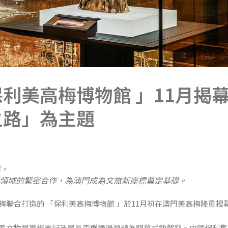
利美高梅博物館 」11月揭
之路」為主題
幕。
領域的緊密合作，為澳門成為文旅新座標奠定基礎。
聯合打造的 「保利美高梅博物館 」於11月初在澳門美高梅隆重揭
家文物局黨組書記及局長李群通過視頻為開幕式致賀辭。中國保利集