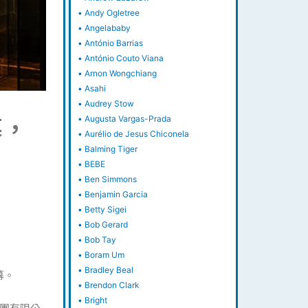
•
Andy Ogletree
•
Angelababy
•
António Barrias
•
António Couto Viana
•
Arnon Wongchiang
•
Asahi
•
Audrey Stow
幕，
•
Augusta Vargas-Prada
•
Aurélio de Jesus Chiconela
•
Balming Tiger
•
BEBE
•
Ben Simmons
•
Benjamin Garcia
•
Betty Sigei
•
Bob Gerard
•
Bob Tay
•
Boram Um
•
Bradley Beal
幕。
•
Brendon Clark
•
Bright
團有限公