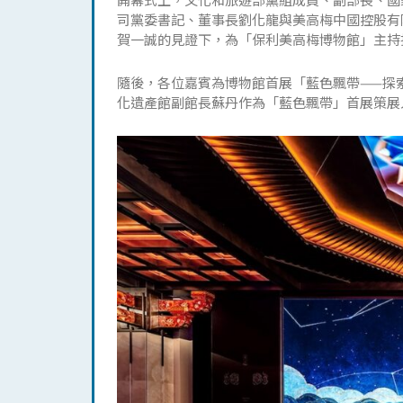
司黨委書記、董事長劉化龍與美高梅中國控股有
賀一誠的見證下，為「保利美高梅博物館」主持
隨後，各位嘉賓為博物館首展「藍色飄帶——探
化遺產館副館長蘇丹作為「藍色飄帶」首展策展