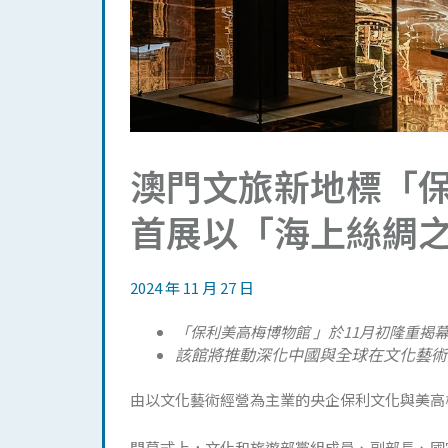
澳門文旅新地標「保
首展以「海上絲綢
2024 年 11 月 27 日
「保利美高梅博物館 」於11月初隆重揭
該館將推動深化中國與全球在文化藝術
由以文化藝術經營為主業的央企保利文化與美高梅
開幕式上，文化和旅遊部黨組成員、副部長、國