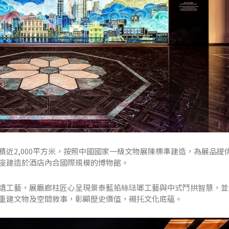
近2,000平方米，按照中國國家一級文物展陳標準建造，為展品提
座建造於酒店內合國際規模的博物館。
遺工藝，展廳廊柱匠心呈現景泰藍掐絲琺瑯工藝與中式鬥拱智慧，並
重建文物及空間敘事，彰顯歷史價值，襯托文化底蘊。