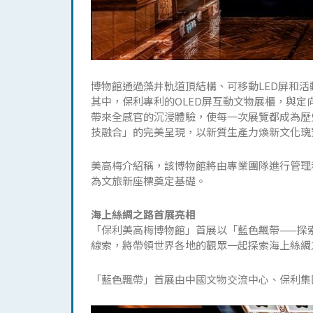
博物館通過藻井軌道頂結構、可移動LED屏和
其中，保利專利的OLED屏互動文物展櫃，與
帶來全感官的沉浸體驗，使每一次展覽都成為歷
技融合」的完美呈現，以新質生產力煥新文化瑰
美高梅介紹稱，該博物館將由專業團隊進行管理
為文旅新座標奠定基礎。
海上絲綢之路首展亮相
「保利美高梅博物館」首展以「藍色飄帶——探
線索，將帶領世界各地的觀眾一起探索海上絲綢
「藍色飄帶」首展由中國文物交流中心、保利集