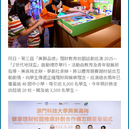
同日，第三屆「美獅品德」理財教育校園話劇巡演 2025—
「Z世代地球盃」啟動禮亦舉行。活動由教育及青年發展局
指導、美高梅主辦、夢劇社承辦，將以體育競賽題材結合互
動劇情，向學生傳遞正確理財與娛樂理念。巡演過去兩年已
覆蓋逾 40 間中小學、吸引近 8,000 名學生，今年預計將走
訪超過 20 校，觸及逾 3,500 名學生。