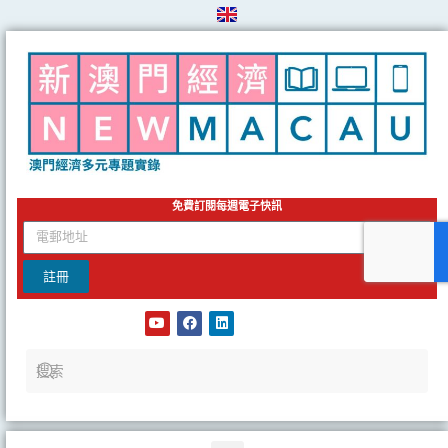
Skip
to
content
免費訂閱每週電子快訊
email
註冊
Y
F
L
o
a
i
u
c
n
t
e
k
u
b
e
b
o
d
e
o
i
k
n