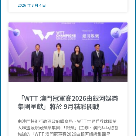
2026 年 8 月 4 日
「WTT 澳門冠軍賽2026由銀河娛樂
集團呈獻」將於 9月精彩開戰
由澳門特別行政區政府體育局、WTT世界乒乓球職業
大聯盟及銀河娛樂集團(「銀娛」)主辦、澳門乒乓總會
協辦的「WTT 澳門冠軍賽2026由銀河娛樂集團呈