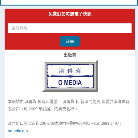
免費訂閱每週電子快訊
註冊
出版商
本網站由 澳傳媒 擁有及運營。 澳傳媒 和 新澳門經濟 階屬於澳傳媒有
限公司（於 2009 年創辦）的商業名稱。
澳門新口岸北京街230-246號澳門金融中心7樓J +853 2883 6497 |
omedia.mo