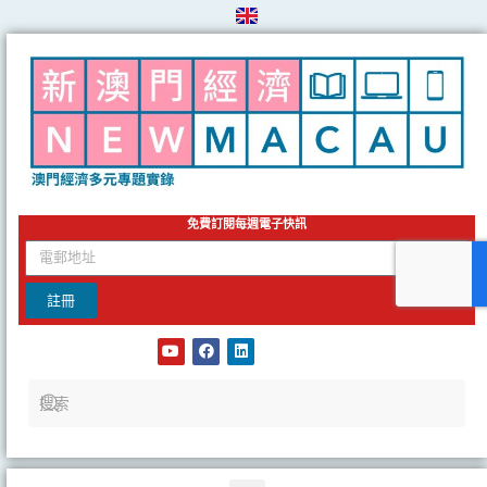
Skip
to
content
免費訂閱每週電子快訊
email
註冊
Y
F
L
o
a
i
u
c
n
t
e
k
u
b
e
b
o
d
e
o
i
k
n