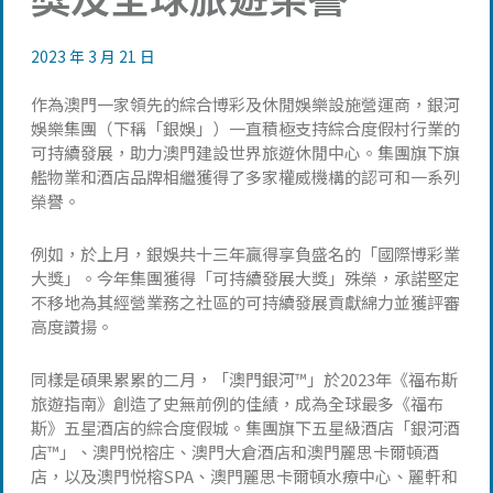
2023 年 3 月 21 日
作為澳門一家領先的綜合博彩及休閒娛樂設施營運商，銀河
娛樂集團（下稱「銀娛」）一直積極支持綜合度假村行業的
可持續發展，助力澳門建設世界旅遊休閒中心。集團旗下旗
艦物業和酒店品牌相繼獲得了多家權威機構的認可和一系列
榮譽。
例如，於上月，銀娛共十三年贏得享負盛名的「國際博彩業
大獎」。今年集團獲得「可持續發展大獎」殊榮，承諾堅定
不移地為其經營業務之社區的可持續發展貢獻綿力並獲評審
高度讚揚。
同樣是碩果累累的二月，「澳門銀河™」於2023年《福布斯
旅遊指南》創造了史無前例的佳績，成為全球最多《福布
斯》五星酒店的綜合度假城。集團旗下五星級酒店「銀河酒
店™」、澳門悦榕庄、澳門大倉酒店和澳門麗思卡爾頓酒
店，以及澳門悦榕SPA、澳門麗思卡爾頓水療中心、麗軒和