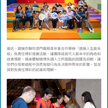
最近，銀娛亦聯同澳門義務青年會合作舉辦「遊娛人生劇本
殺」負責任博彩推廣活動，讓團隊成員代入劇本中的角色和
故事情節，親身體驗賭博失調人士所面臨的困擾及挑戰，讓
他們在探索過程中洞悉每個行為及決策所帶來的影響，加深
其對負責任博彩的認識和理解。