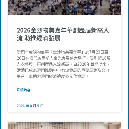
2026金沙物美嘉年華創歷屆新高人
流 助推經濟發展
澳門年度購物盛事「金沙物美嘉年華」於7月23日至
26日在澳門威尼斯人金光會展盛大舉行，吸引近16萬
人次參與，再創歷屆人流新高。自2020年首辦以來，
活動已成為澳門推動中小微企發展的重要展銷及交流
平台，並助力澳門經濟適度多元化發展。
詳細內容
2026 年 8 月 5 日