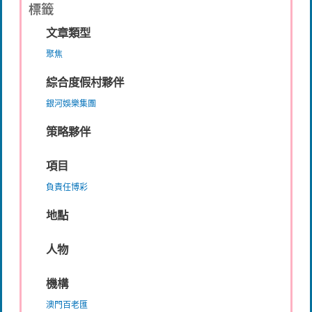
標籤
文章類型
聚焦
綜合度假村夥伴
銀河娛樂集團
策略夥伴
項目
負責任博彩
地點
人物
機構
澳門百老匯