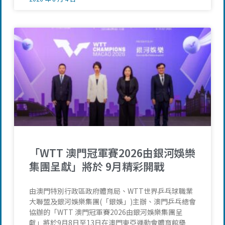
「WTT 澳門冠軍賽2026由銀河娛樂
集團呈獻」將於 9月精彩開戰
由澳門特別行政區政府體育局、WTT世界乒乓球職業
大聯盟及銀河娛樂集團(「銀娛」)主辦、澳門乒乓總會
協辦的「WTT 澳門冠軍賽2026由銀河娛樂集團呈
獻」將於9月8日至13日在澳門東亞運動會體育館舉