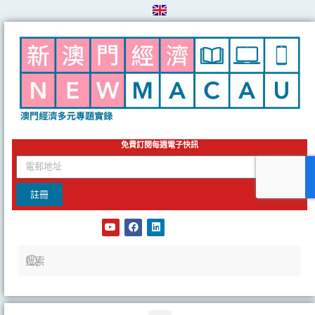
Skip
to
content
免費訂閱每週電子快訊
email
註冊
Y
F
L
o
a
i
u
c
n
t
e
k
u
b
e
b
o
d
e
o
i
k
n