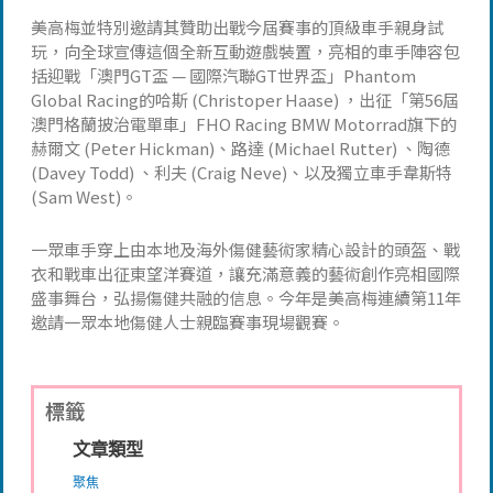
美高梅並特別邀請其贊助出戰今屆賽事的頂級車手親身試
玩，向全球宣傳這個全新互動遊戲裝置，亮相的車手陣容包
括迎戰「澳門GT盃 — 國際汽聯GT世界盃」Phantom
Global Racing的哈斯 (Christoper Haase) ，出征「第56屆
澳門格蘭披治電單車」FHO Racing BMW Motorrad旗下的
赫爾文 (Peter Hickman)、路達 (Michael Rutter) 、陶德
(Davey Todd) 、利夫 (Craig Neve)、以及獨立車手韋斯特
(Sam West)。
一眾車手穿上由本地及海外傷健藝術家精心設計的頭盔、戰
衣和戰車出征東望洋賽道，讓充滿意義的藝術創作亮相國際
盛事舞台，弘揚傷健共融的信息。今年是美高梅連續第11年
邀請一眾本地傷健人士親臨賽事現場觀賽。
標籤
文章類型
聚焦