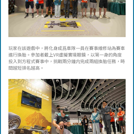
玩家在該遊戲中，將化身成爲車隊一員在賽事維修站為賽車
進行換胎。參加者戴上VR虛擬實境眼鏡，以第一身的角度
投入到方程式賽事中，挑戰兩分鐘内完成兩組換胎任務，時
間越短排名越高。