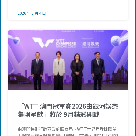
2026 年 8 月 4 日
「WTT 澳門冠軍賽2026由銀河娛樂
集團呈獻」將於 9月精彩開戰
由澳門特別行政區政府體育局、WTT世界乒乓球職業
大聯盟及銀河娛樂集團(「銀娛」)主辦、澳門乒乓總會