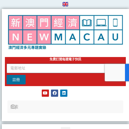
Skip
to
content
免費訂閱每週電子快訊
email
註冊
Y
F
L
o
a
i
u
c
n
t
e
k
u
b
e
b
o
d
e
o
i
k
n