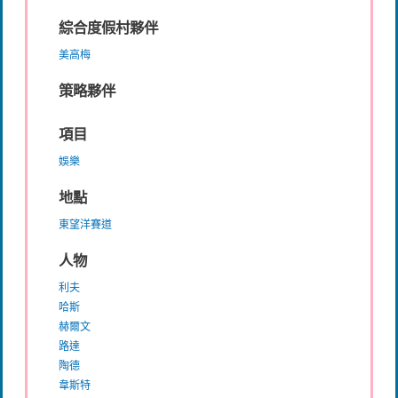
綜合度假村夥伴
美高梅
策略夥伴
項目
娛樂
地點
東望洋賽道
人物
利夫
哈斯
赫爾文
路達
陶德
韋斯特