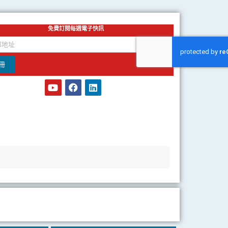
免費訂閱每週電子快訊
冊
Y
F
L
o
a
i
u
c
n
t
e
k
u
b
e
b
o
d
e
o
i
k
n