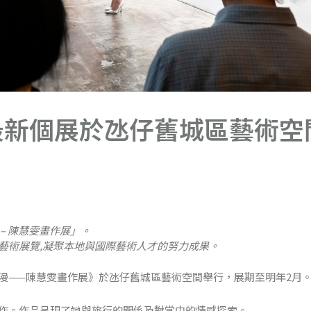
最新個展於氹仔舊城區藝術空
– 陳慧雯畫作展」。
藝術展覽,凝聚本地與國際藝術人才的努力成果。
漫——陳慧雯畫作展》於氹仔舊城區藝術空間舉行，展期至明年2月
作。作品呈現了她與旅行的關係及對當中的情感探索。