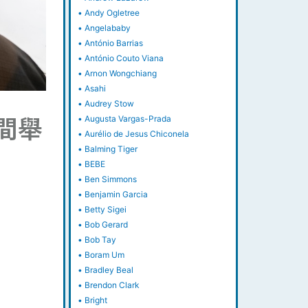
•
Andy Ogletree
•
Angelababy
•
António Barrias
•
António Couto Viana
•
Arnon Wongchiang
•
Asahi
•
Audrey Stow
間舉
•
Augusta Vargas-Prada
•
Aurélio de Jesus Chiconela
•
Balming Tiger
•
BEBE
•
Ben Simmons
•
Benjamin Garcia
•
Betty Sigei
•
Bob Gerard
•
Bob Tay
•
Boram Um
•
Bradley Beal
。
•
Brendon Clark
•
Bright