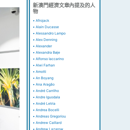
新澳門經濟文章內提及的人
物
•
Afrojack
•
Alain Ducasse
•
Alessandro Lampo
•
Alex Denning
•
Alexander
•
Alexandra Bøje
•
Alfonso Iaccarino
•
Alwi Farhan
•
Amotti
•
An Boyang
•
Ana Aragão
•
André Carrilho
•
Andre Iguodala
•
André Letria
•
Andrea Bocelli
•
Andreas Gregoriou
•
Andrew Caillard
•
Andrew Lazarow