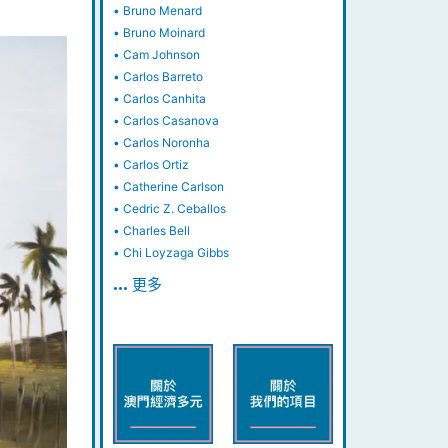
•
Bruno Menard
•
Bruno Moinard
•
Cam Johnson
•
Carlos Barreto
•
Carlos Canhita
•
Carlos Casanova
•
Carlos Noronha
•
Carlos Ortiz
•
Catherine Carlson
•
Cedric Z. Ceballos
•
Charles Bell
•
Chi Loyzaga Gibbs
… 更多