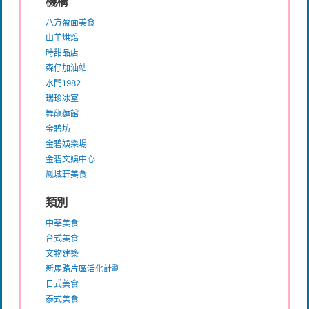
機構
八方盈面美食
山羊烘焙
時甜品店
森仔加油站
水門1982
瑞珍冰室
舞龍麵館
金碧坊
金碧娛樂場
金碧文娛中心
鳳城軒美食
類別
中華美食
台式美食
文物建築
新馬路片區活化計劃
日式美食
泰式美食