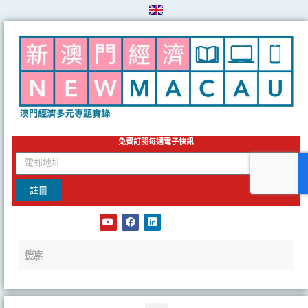
Skip
to
content
免費訂閱每週電子快訊
email
註冊
Y
F
L
o
a
i
u
c
n
t
e
k
u
b
e
b
o
d
e
o
i
k
n