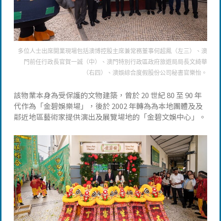
多位人士出席開業現場包括澳博控股主席兼常務董事何超鳳（左三）、澳
門前任行政長官賀一誠（中）、澳門特別行政區政府旅遊局局長文綺華
（右四）、澳娛綜合度假股份公司秘書官樂怡。
該物業本身為受保護的文物建築，曾於 20 世紀 80 至 90 年
代作為「金碧娛樂場」，後於 2002 年轉為為本地團體及及
鄰近地區藝術家提供演出及展覽場地的「金碧文娛中心」。