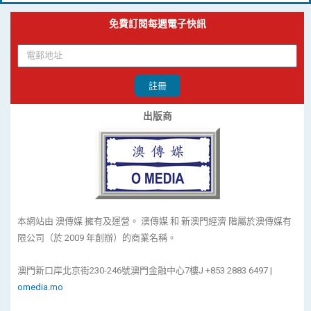
免費訂閱每週電子快訊
註冊
出版商
本網站由 澳傳媒 擁有及運營。 澳傳媒 和 新澳門經濟 階屬於澳傳媒有
限公司（於 2009 年創辦）的商業名稱。
澳門新口岸北京街230-246號澳門金融中心7樓J +853 2883 6497 |
omedia.mo