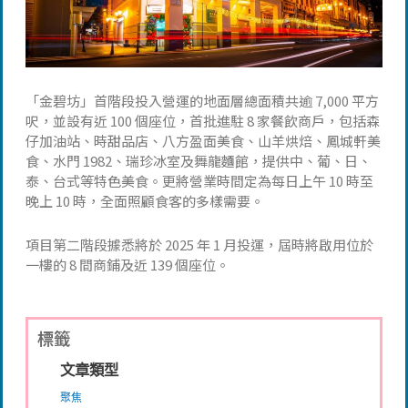
「金碧坊」首階段投入營運的地面層總面積共逾 7,000 平方
呎，並設有近 100 個座位，首批進駐 8 家餐飲商戶，包括森
仔加油站、時甜品店、八方盈面美食、山羊烘焙、鳳城軒美
食、水門 1982、瑞珍冰室及舞龍麵館，提供中、葡、日、
泰、台式等特色美食。更將營業時間定為每日上午 10 時至
晚上 10 時，全面照顧食客的多樣需要。
項目第二階段據悉將於 2025 年 1 月投運，屆時將啟用位於
一樓的 8 間商鋪及近 139 個座位。
標籤
文章類型
聚焦