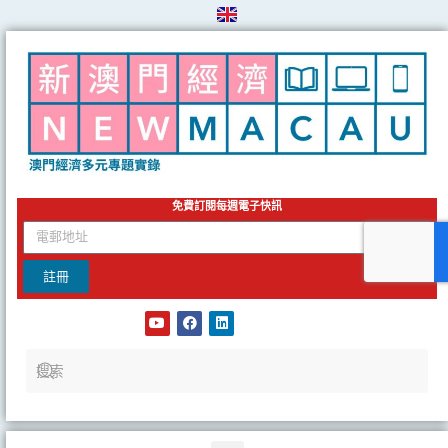
Skip
to
content
免費訂閱每週電子快訊
email
註冊
Y
F
L
o
a
i
u
c
n
t
e
k
u
b
e
b
o
d
e
o
i
k
n