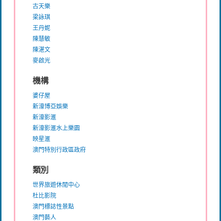
古天樂
梁詠琪
王丹妮
陳慧敏
陳湛文
麥啟光
機構
婆仔屋
新濠博亞娛樂
新濠影滙
新濠影滙水上樂園
映星滙
澳門特別行政區政府
類別
世界旅遊休閒中心
杜比影院
澳門標誌性景點
澳門藝人