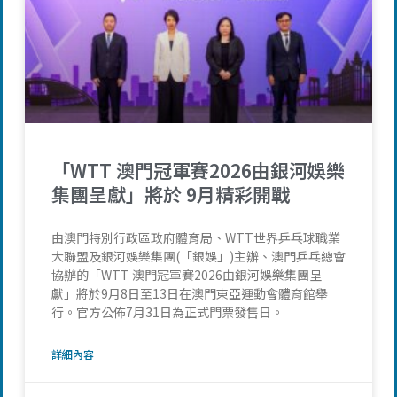
「WTT 澳門冠軍賽2026由銀河娛樂
集團呈獻」將於 9月精彩開戰
由澳門特別行政區政府體育局、WTT世界乒乓球職業
大聯盟及銀河娛樂集團(「銀娛」)主辦、澳門乒乓總會
協辦的「WTT 澳門冠軍賽2026由銀河娛樂集團呈
獻」將於9月8日至13日在澳門東亞運動會體育館舉
行。官方公佈7月31日為正式門票發售日。
詳細內容