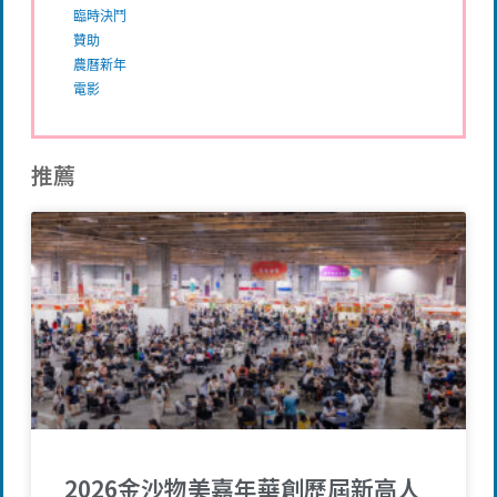
臨時決鬥
贊助
農曆新年
電影
推薦
2026金沙物美嘉年華創歷屆新高人