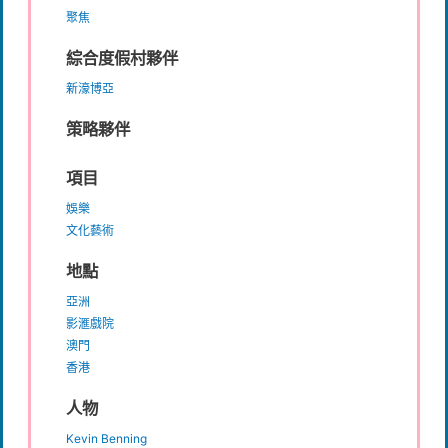
聚焦
綜合度假村夥伴
新濠博亞
策略夥伴
項目
娛樂
文化藝術
地點
亞洲
影滙戲院
澳門
香港
人物
Kevin Benning