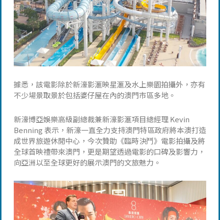
據悉，該電影除於新濠影滙映星滙及水上樂園拍攝外，亦有
不少場景取景於包括婆仔屋在內的澳門市區多地。
新濠博亞娛樂高級副總裁兼新濠影滙項目總經理 Kevin
Benning 表示，新濠一直全力支持澳門特區政府將本澳打造
成世界旅遊休閒中心，今次贊助《臨時決鬥》電影拍攝及將
全球首映禮帶來澳門，更是期望透過電影的口碑及影響力，
向亞洲以至全球更好的展示澳門的文旅魅力。