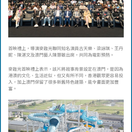
首映禮上，導演麥啟光聯同知名演員古天樂、梁詠琪、王丹
妮、陳湛文及澳門藝人陳慧敏出席，共同為電影預熱。
麥啟光首映禮上表示，該片將故事背景設定在澳門，是因為
港澳的文化、生活近似，但又有所不同，香港觀眾更容易投
入，加上澳門保留了很多新舊特色建築，能令畫面更加豐
富。