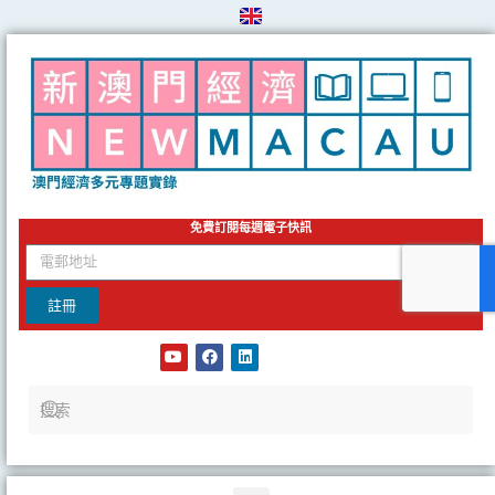
Skip
to
content
免費訂閱每週電子快訊
email
註冊
Y
F
L
o
a
i
u
c
n
t
e
k
u
b
e
b
o
d
e
o
i
k
n