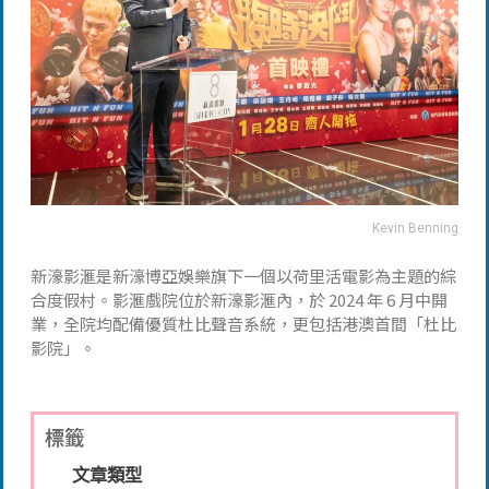
Kevin Benning
新濠影滙是新濠博亞娛樂旗下一個以荷里活電影為主題的綜
合度假村。影滙戲院位於新濠影滙內，於 2024 年 6 月中開
業，全院均配備優質杜比聲音系統，更包括港澳首間「杜比
影院」。
標籤
文章類型