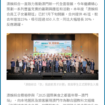
澳娛綜合一直致力推動澳門新一代全面發展，今年繼續精心
策劃一系列豐富充實的暑期興趣班和活動。本年度「澳娛綜
合員工子女暑期班」已於7月下旬開展，合共提供 46 班，較
去年增加15%，吸引超過 850 人次，同比大幅增長 30%，
反應踴躍。
「澳娛綜合『京』我啟航育才計劃」首屆學生正式開學及入職
澳娛綜合積極參與「2025 國際美食之都嘉年華—澳門
站」，向本地居民及旅客展現澳門作為聯合國教科文組織