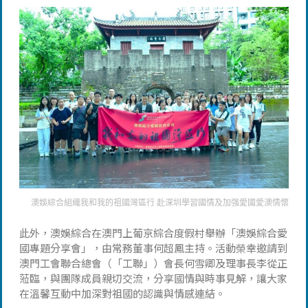
澳娛綜合組織我和我的祖國灣區行 赴深圳學習國情及加强愛國愛澳情懷
此外，澳娛綜合在澳門上葡京綜合度假村舉辦「澳娛綜合愛
國專題分享會」，由常務董事何超鳳主持。活動榮幸邀請到
澳門工會聯合總會（「工聯」）會長何雪卿及理事長李從正
蒞臨，與團隊成員親切交流，分享國情與時事見解，讓大家
在溫馨互動中加深對祖國的認識與情感連結。