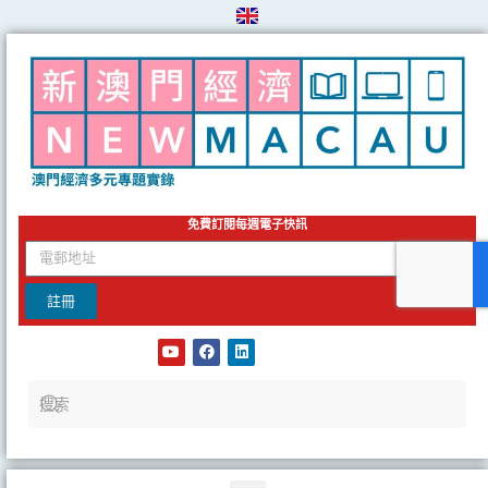
Skip
to
content
免費訂閱每週電子快訊
email
註冊
Y
F
L
o
a
i
u
c
n
t
e
k
u
b
e
b
o
d
e
o
i
k
n