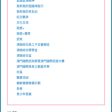
愛國愛澳精神
我和我的祖國灣區行
我和我的老友記
抗日戰爭
文化交流
旅遊+
旅遊+體育
武術
澳娛綜合員工子女暑期班
澳娛綜合獎學金
澳娛綜合盃
澳門國際武術節暨澳門國際武道大賽
澳門國際美食之都嘉年華
社區
職業培訓
銀齡健康推廣計劃
長者
青少年發展