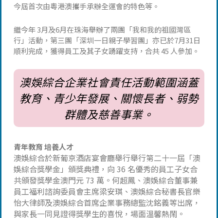
今屆首次由粵港澳攜手承辦全運會的特色等。
繼今年 3月及6月在珠海舉辦了兩團「我和我的祖國灣區
行」活動，第三團「深圳一日親子學習團」亦已於7月31日
順利完成，獲得員工及其子女踴躍支持，合共 45 人參加。
澳娛綜合企業社會責任活動範圍涵蓋
教育、青少年發展、關懷長者、弱勢
群體及慈善事業。
青年教育 培養人才
澳娛綜合於新葡京酒店宴會廳舉行舉行第二十一屆「澳
娛綜合獎學金」頒獎典禮，向 36 名優秀的員工子女合
共頒發獎學金澳門元 73 萬。何超鳳、澳娛綜合董事兼
員工福利諮詢委員會主席梁安琪、澳娛綜合秘書長官樂
怡大律師及澳娛綜合首席企業事務總監沈銘義等出席，
與家長一同見證得獎學生的喜悅，場面溫馨熱鬧。