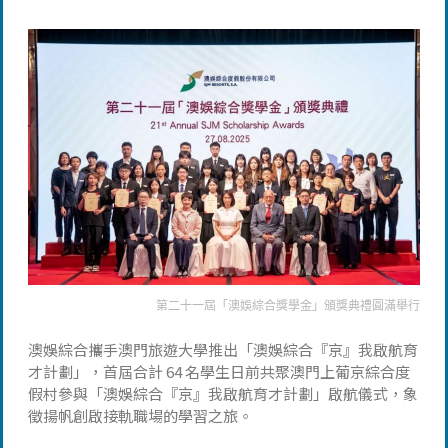
第二十一屆「澳娛綜合獎學金」頒獎典禮圓滿舉行
澳娛綜合攜手澳門旅遊大學推出「澳娛綜合『京』我啟航育
才計劃」，首屆合計 64 名學生日前共聚澳門上葡京綜合度
假村參與「澳娛綜合『京』我啟航育才計劃」啟航儀式，象
徵揚帆創啟接軌職場的學習之旅。