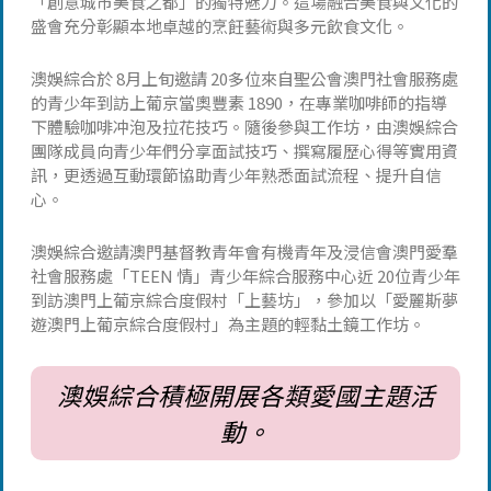
「創意城市美食之都」的獨特魅力。這場融合美食與文化的
盛會充分彰顯本地卓越的烹飪藝術與多元飲食文化。
澳娛綜合於 8月上旬邀請 20多位來自聖公會澳門社會服務處
的青少年到訪上葡京當奧豐素 1890，在專業咖啡師的指導
下體驗咖啡冲泡及拉花技巧。隨後參與工作坊，由澳娛綜合
團隊成員向青少年們分享面試技巧、撰寫履歷心得等實用資
訊，更透過互動環節協助青少年熟悉面試流程、提升自信
心。
澳娛綜合邀請澳門基督教青年會有機青年及浸信會澳門愛羣
社會服務處「TEEN 情」青少年綜合服務中心近 20位青少年
到訪澳門上葡京綜合度假村「上藝坊」，參加以「愛麗斯夢
遊澳門上葡京綜合度假村」為主題的輕黏土鏡工作坊。
澳娛綜合積極開展各類愛國主題活
動。