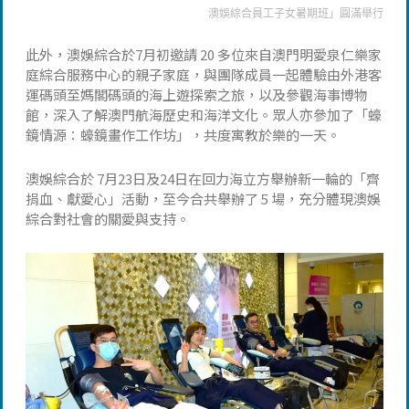
澳娛綜合員工子女暑期班」圓滿舉行
此外，澳娛綜合於7月初邀請 20 多位來自澳門明愛泉仁樂家
庭綜合服務中心的親子家庭，與團隊成員一起體驗由外港客
運碼頭至媽閣碼頭的海上遊探索之旅，以及參觀海事博物
館，深入了解澳門航海歷史和海洋文化。眾人亦參加了「蠔
鏡情源：蠔鏡畫作工作坊」，共度寓教於樂的一天。
澳娛綜合於 7月23日及24日在回力海立方舉辦新一輪的「齊
捐血、獻愛心」活動，至今合共舉辦了 5 場，充分體現澳娛
綜合對社會的關愛與支持。