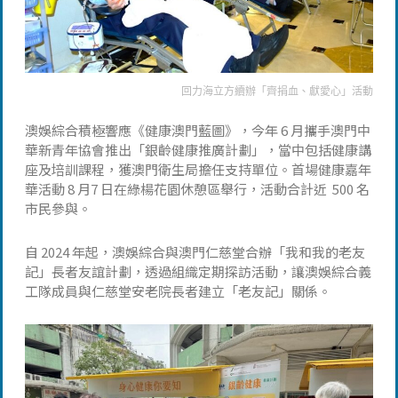
回力海立方續辦「齊捐血、獻愛心」活動
澳娛綜合積極響應《健康澳門藍圖》，今年 6 月攜手澳門中
華新青年協會推出「銀齡健康推廣計劃」，當中包括健康講
座及培訓課程，獲澳門衛生局擔任支持單位。首場健康嘉年
華活動 8 月7 日在綠楊花園休憩區舉行，活動合計近 500 名
市民參與。
自 2024 年起，澳娛綜合與澳門仁慈堂合辦「我和我的老友
記」長者友誼計劃，透過組織定期探訪活動，讓澳娛綜合義
工隊成員與仁慈堂安老院長者建立「老友記」關係。