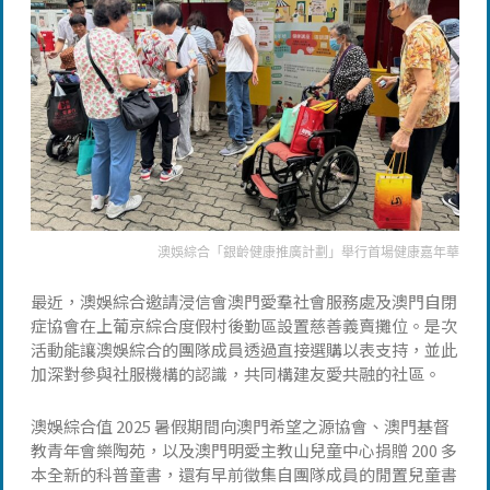
澳娛綜合「銀齡健康推廣計劃」舉行首場健康嘉年華
最近，澳娛綜合邀請浸信會澳門愛羣社會服務處及澳門自閉
症協會在上葡京綜合度假村後勤區設置慈善義賣攤位。是次
活動能讓澳娛綜合的團隊成員透過直接選購以表支持，並此
加深對參與社服機構的認識，共同構建友愛共融的社區。
澳娛綜合值 2025 暑假期間向澳門希望之源協會、澳門基督
教青年會樂陶苑，以及澳門明愛主教山兒童中心捐贈 200 多
本全新的科普童書，還有早前徵集自團隊成員的閒置兒童書