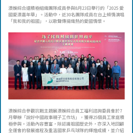
澳娛綜合還積極組織團隊成員參與8月23日舉行的「2025 愛
國愛澳嘉年華」。活動中，近30名團隊成員在台上傾情演唱
「我和我的祖國」，以歌聲傳揚熾熱的愛國情懷。
澳娛綜合參觀抗戰主題展澳娛綜合員工福利諮詢委員會於7
月舉辦「說好中國故事親子工作坊」，獲得25個員工家庭積
極參與。活動內容豐富，除認識祖國歷史外，亦深入地回顧
全運會的發展進程及重溫國家乒乓球隊的輝煌成績，並介紹