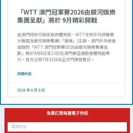
「WTT 澳門冠軍賽2026由銀河娛樂
集團呈獻」將於 9月精彩開戰
由澳門特別行政區政府體育局、WTT世界乒乓球職業
大聯盟及銀河娛樂集團(「銀娛」)主辦、澳門乒乓總會
協辦的「WTT 澳門冠軍賽2026由銀河娛樂集團呈
獻」將於9月8日至13日在澳門東亞運動會體育館舉
行。官方公佈7月31日為正式門票發售日。
詳細內容
2026 年 8 月 4 日
免費訂閱每週電子快訊