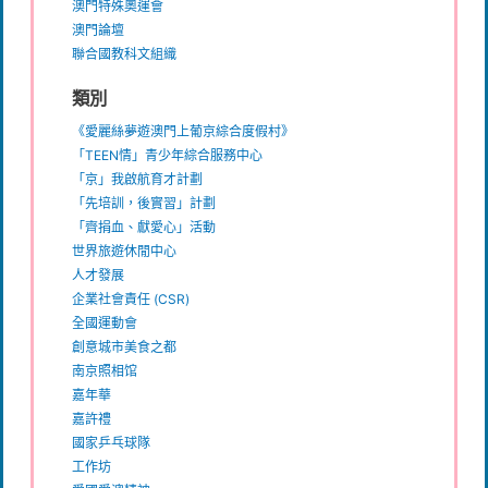
澳門特殊奧運會
澳門論壇
聯合國教科文組織
類別
《愛麗絲夢遊澳門上葡京綜合度假村》
「TEEN情」青少年綜合服務中心
「京」我啟航育才計劃
「先培訓，後實習」計劃
「齊捐血、獻愛心」活動
世界旅遊休閒中心
人才發展
企業社會責任 (CSR)
全國運動會
創意城市美食之都
南京照相馆
嘉年華
嘉許禮
國家乒乓球隊
工作坊