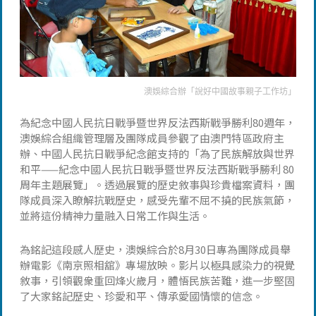
澳娛綜合辦「說好中國故事親子工作坊」
為紀念中國人民抗日戰爭暨世界反法西斯戰爭勝利80週年，
澳娛綜合組織管理層及團隊成員參觀了由澳門特區政府主
辦、中國人民抗日戰爭紀念館支持的「為了民族解放與世界
和平——紀念中國人民抗日戰爭暨世界反法西斯戰爭勝利 80
周年主題展覽」。透過展覽的歷史敘事與珍貴檔案資料，團
隊成員深入瞭解抗戰歷史，感受先輩不屈不撓的民族氣節，
並將這份精神力量融入日常工作與生活。
為銘記這段感人歷史，澳娛綜合於8月30日專為團隊成員舉
辦電影《南京照相舘》專場放映。影片以極具感染力的視覺
敘事，引領觀衆重回烽火歲月，體悟民族苦難，進一步堅固
了大家銘記歷史、珍愛和平、傳承愛國情懷的信念。