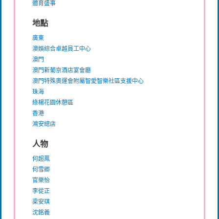
體育盛事
地點
廣東
澳娛綜合卓越員工中心
澳門
澳門新葡京酒店宴會廳
澳門特殊奧運會附屬智愛智樂社區支援中心
珠海
綠楊花園休憩區
香港
鴻安總店
人物
何超鳳
何雪卿
官樂怡
李從正
梁安琪
沈銘義