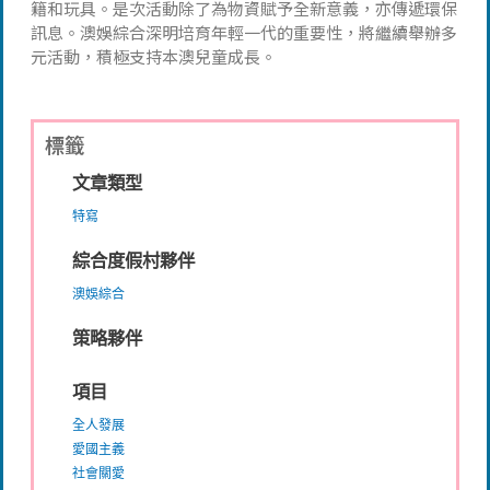
籍和玩具。是次活動除了為物資賦予全新意義，亦傳遞環保
訊息。澳娛綜合深明培育年輕一代的重要性，將繼續舉辦多
元活動，積極支持本澳兒童成長。
標籤
文章類型
特寫
綜合度假村夥伴
澳娛綜合
策略夥伴
項目
全人發展
愛國主義
社會關愛