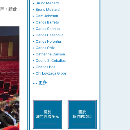
•
Bruno Menard
得，藉此
•
Bruno Moinard
•
Cam Johnson
•
Carlos Barreto
•
Carlos Canhita
•
Carlos Casanova
•
Carlos Noronha
•
Carlos Ortiz
•
Catherine Carlson
•
Cedric Z. Ceballos
•
Charles Bell
•
Chi Loyzaga Gibbs
… 更多