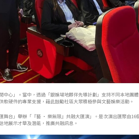
閒中心」。當中，透過「銀娛場地夥伴先導計劃」支持不同本地團體
供軟硬件的專業支援，藉此鼓勵社區大眾積極參與文藝娛樂活動。
舞台」舉辦「『藝 · 樂無限』共融大匯演」。是次演出匯聚由16
信地展示才華及潛能，推廣共融訊息。