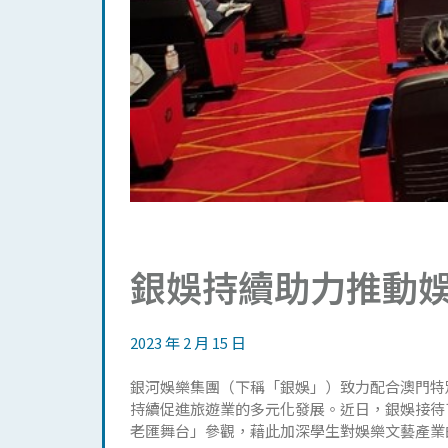
銀娛持續助力推動
2023 年 2 月 15 日
銀河娛樂集團（下稱「銀娛」）致力配合澳門特
持續促進旅遊業的多元化發展。近日，銀娛接待
老匯舞台」參觀，藉此加深學生對娛樂文藝產業