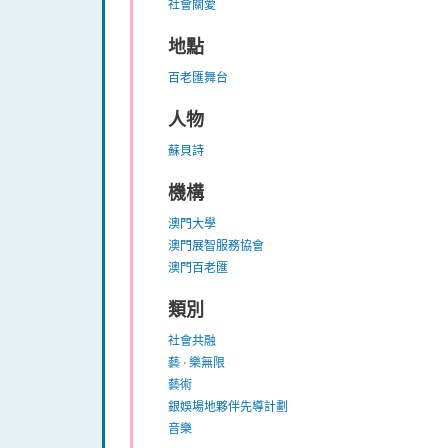
社會關愛
地點
百老匯舞台
人物
蘇貝詩
機構
澳門大學
澳門展智服務協會
澳門百老匯
類別
社會共融
藝 · 樂無限
藝術
銀娛場地夥伴先導計劃
音樂