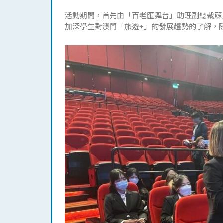
活動期間，首先由「百老匯舞台」助理副總裁蘇
加深學生對澳門「旅遊+」的發展趨勢的了解，