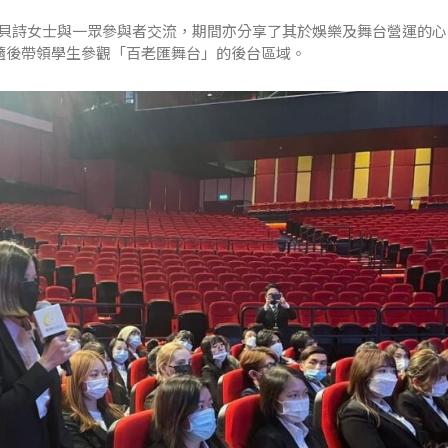
貝詩女士與一眾參與者交流，期間亦分享了其於娛樂及舞台營運的心
隨後帶領學生參觀「百老匯舞台」的後台區域。