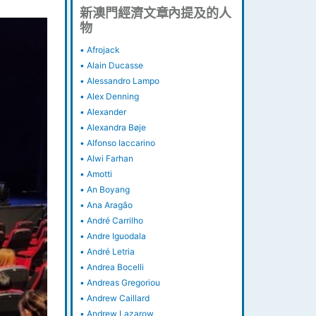
新澳門經濟文章內提及的人
物
•
Afrojack
•
Alain Ducasse
•
Alessandro Lampo
•
Alex Denning
•
Alexander
•
Alexandra Bøje
•
Alfonso Iaccarino
•
Alwi Farhan
•
Amotti
•
An Boyang
•
Ana Aragão
•
André Carrilho
•
Andre Iguodala
•
André Letria
•
Andrea Bocelli
•
Andreas Gregoriou
•
Andrew Caillard
•
Andrew Lazarow