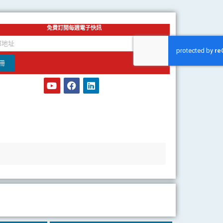
免費訂閱每週電子快訊
冊
Y
F
L
o
a
i
u
c
n
t
e
k
u
b
e
b
o
d
e
o
i
k
n