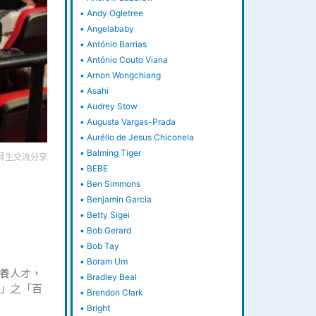
•
Andy Ogletree
•
Angelababy
•
António Barrias
•
António Couto Viana
•
Arnon Wongchiang
•
Asahi
•
Audrey Stow
•
Augusta Vargas-Prada
•
Aurélio de Jesus Chiconela
•
Balming Tiger
師生交流分享
•
BEBE
•
Ben Simmons
•
Benjamin Garcia
•
Betty Sigei
•
Bob Gerard
•
Bob Tay
•
Boram Um
養人才，
•
Bradley Beal
匯」之「百
•
Brendon Clark
•
Bright