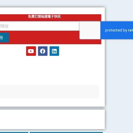
免費訂閱每週電子快訊
冊
Y
F
L
o
a
i
u
c
n
t
e
k
u
b
e
b
o
d
e
o
i
k
n