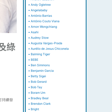
•
Andy Ogletree
•
Angelababy
•
António Barrias
•
António Couto Viana
•
Arnon Wongchiang
•
Asahi
•
Audrey Stow
及綠
•
Augusta Vargas-Prada
•
Aurélio de Jesus Chiconela
•
Balming Tiger
•
BEBE
•
Ben Simmons
•
Benjamin Garcia
•
Betty Sigei
•
Bob Gerard
•
Bob Tay
•
Boram Um
•
Bradley Beal
可持續發
•
Brendon Clark
•
Bright