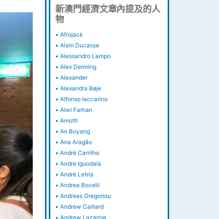
新澳門經濟文章內提及的人
物
•
Afrojack
•
Alain Ducasse
•
Alessandro Lampo
•
Alex Denning
•
Alexander
•
Alexandra Bøje
•
Alfonso Iaccarino
•
Alwi Farhan
•
Amotti
•
An Boyang
•
Ana Aragão
•
André Carrilho
•
Andre Iguodala
•
André Letria
•
Andrea Bocelli
•
Andreas Gregoriou
•
Andrew Caillard
•
Andrew Lazarow