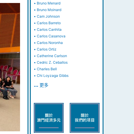
•
Bruno Menard
•
Bruno Moinard
•
Cam Johnson
•
Carlos Barreto
•
Carlos Canhita
•
Carlos Casanova
•
Carlos Noronha
•
Carlos Ortiz
•
Catherine Carlson
•
Cedric Z. Ceballos
•
Charles Bell
•
Chi Loyzaga Gibbs
… 更多