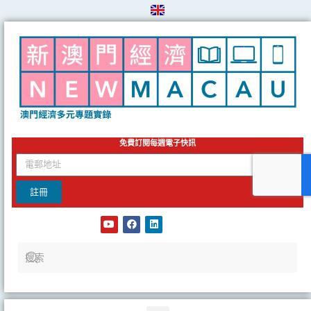
Skip
to
content
免費訂閱每週電子快訊
email
註冊
Y
F
L
o
a
i
u
c
n
t
e
k
u
b
e
b
o
d
e
o
i
k
n